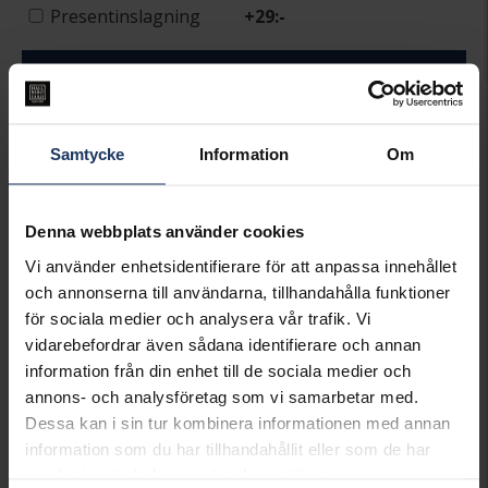
Presentinslagning
+
29:-
LÄGG I VARUKORGEN
Lagervara.
Leveranstid 2-5 arbetsdagar.
Samtycke
Information
Om
Öppet köp i 30 dagar vid onlineköp.
INFO
Denna webbplats använder cookies
LÄNGD CA (CM)
18
Vi använder enhetsidentifierare för att anpassa innehållet
VARUMÄRKE
Pandora
och annonserna till användarna, tillhandahålla funktioner
MODELL
561469C01-18
för sociala medier och analysera vår trafik. Vi
MATERIAL
Guldpläterat
vidarebefordrar även sådana identifierare och annan
STEN/PÄRLA
Kubisk Zirkonia
information från din enhet till de sociala medier och
annons- och analysföretag som vi samarbetar med.
Matchande produkter och andra varianter
Dessa kan i sin tur kombinera informationen med annan
information som du har tillhandahållit eller som de har
samlat in när du har använt deras tjänster.