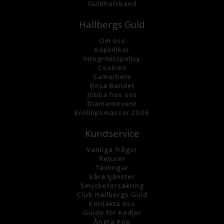
Guldhalsband
Hallbergs Guld
Om oss
K
öpvillkor
Integritetspolicy
Cookies
Samarbete
Rosa Bandet
Jobba hos oss
Diamantevent
Bröllopsmässor 2026
Kundservice
Vanliga frågor
Returer
Tävlingar
Våra tjänster
Smyckeförsäkring
Club Hallbergs Guld
Kontakta oss
Guide för Kedjor
Ångra Köp