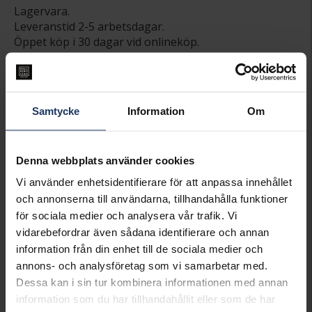
Lagervara.
Leveranstid 2-5 arbetsdagar.
Öppet köp i 30 dagar vid onlineköp.
INFO
LÄNGD CA (CM)
18
VARUMÄRKE
Pandora
Samtycke
Information
Om
MODELL
563539C01-18
MATERIAL
Guldpläterat
STEN/PÄRLA
Kubisk Zirkonia
Denna webbplats använder cookies
Vi använder enhetsidentifierare för att anpassa innehållet
Matchande produkter och andra varianter
och annonserna till användarna, tillhandahålla funktioner
för sociala medier och analysera vår trafik. Vi
vidarebefordrar även sådana identifierare och annan
information från din enhet till de sociala medier och
annons- och analysföretag som vi samarbetar med.
Dessa kan i sin tur kombinera informationen med annan
information som du har tillhandahållit eller som de har