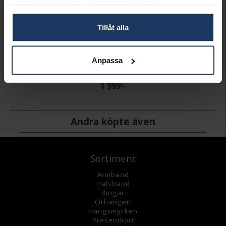
samlat in när du har använt deras tjänster.
Tillåt alla
Anpassa
Förgyllt tennisarmband med kubisk zirkonia 20 cm
PANDORA
1 999:-
Andra köpte även
Sortiment
Armband
Halsband
Ringar
Örhängen
Hängsmycke
n
Presentkort