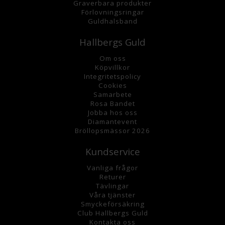
Graverbara
produkter
Förlovningsringar
Guldhalsband
Hallbergs Guld
Om oss
K
öpvillkor
Integritetspolicy
Cookies
Samarbete
Rosa Bandet
Jobba hos oss
Diamantevent
Bröllopsmässor 2026
Kundservice
Vanliga frågor
Returer
Tävlingar
Våra tjänster
Smyckeförsäkring
Club Hallbergs Guld
Kontakta oss