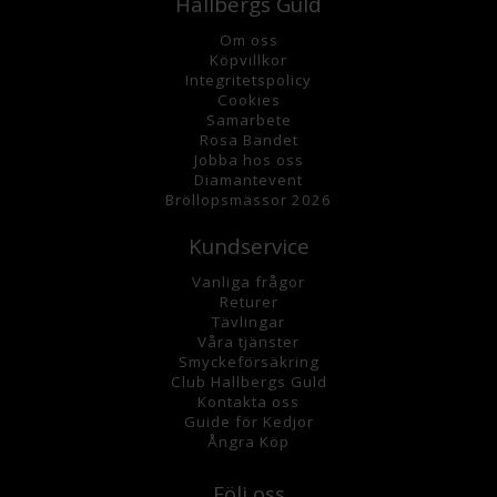
Hallbergs Guld
Om oss
K
öpvillkor
Integritetspolicy
Cookies
Samarbete
Rosa Bandet
Jobba hos oss
Diamantevent
Bröllopsmässor 2026
Kundservice
Vanliga frågor
Returer
Tävlingar
Våra tjänster
Smyckeförsäkring
Club Hallbergs Guld
Kontakta oss
Guide för Kedjor
Ångra Köp
Följ oss