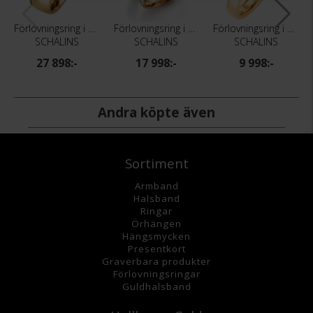
Förlovningsring i 18K guld 7mm
Förlovningsring i 18K guld tvåfärgad 5mm
Förlovningsring i 18K guld 3mm
SCHALINS
SCHALINS
SCHALINS
27 898:-
17 998:-
9 998:-
Andra köpte även
Sortiment
Armband
Halsband
Ringar
Örhängen
Hängsmycke
n
Presentkort
Graverbara
produkter
Förlovningsringar
Guldhalsband