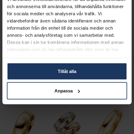
beställningsvaror, ringar från Schalins, Flemming
och annonserna till användarna, tillhandahålla funktioner
Uziel och Sarek samt graverade varor. Läs mer om
för sociala medier och analysera vår trafik. Vi
ångerrätt och öppet köp i webbshoppen
här
.
vidarebefordrar även sådana identifierare och annan
INFO
information från din enhet till de sociala medier och
annons- och analysföretag som vi samarbetar med.
BREDD CA (MM)
5
Dessa kan i sin tur kombinera informationen med annan
HÖJD CA (MM)
1.5
information som du har tillhandahållit eller som de har
VARUMÄRKE
Schalins
samlat in när du har använt deras tjänster.
MATERIAL
Guld
ÄDELMETALL
18K Gold
VIKT CA (GRAM)
6.20
Tillåt alla
ÖVRIGT
Ringarna kan även beställas i
vitt guld.
Anpassa
Matchande produkter och andra varianter