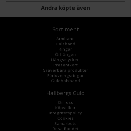
Andra köpte även
Sortiment
Armband
Halsband
Ringar
Örhängen
Hängsmycke
n
Presentkort
Graverbara
produkter
Förlovningsringar
Guldhalsband
Hallbergs Guld
Om oss
K
öpvillkor
Integritetspolicy
Cookies
Samarbete
Rosa Bandet