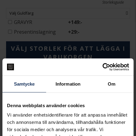
Storleksguide
Välj Guldfärg
GRAVYR
+
149:-
Presentinslagning
+
29:-
VÄLJ STORLEK FÖR ATT LÄGGA I
VARUKORGEN
Beställningsvara.
Leveranstid max 5-15 arbetsdagar.
Köpvillkor för beställnings- och graverade varor
Samtycke
Information
Om
Ingen bytesrätt, returrätt eller öppet köp för
beställningsvaror, ringar från Schalins, Flemming
Uziel och Sarek samt graverade varor. Läs mer om
Denna webbplats använder cookies
ångerrätt och öppet köp i webbshoppen
här
.
Vi använder enhetsidentifierare för att anpassa innehållet
INFO
och annonserna till användarna, tillhandahålla funktioner
för sociala medier och analysera vår trafik. Vi
BREDD CA (MM)
5