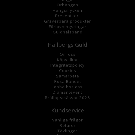
Örhängen
Hängsmycke
n
Presentkort
Graverbara
produkter
Förlovningsringar
Guldhalsband
Hallbergs Guld
Om oss
K
öpvillkor
Integritetspolicy
Cookies
Samarbete
Rosa Bandet
Jobba hos oss
Diamantevent
Bröllopsmässor 2026
Kundservice
Vanliga frågor
Returer
Tävlingar