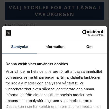
VÄLJ STORLEK FÖR ATT LÄGGA I
VARUKORGEN
Beställningsvara.
Leveranstid max 5-15 arbetsdagar.
Köpvillkor för beställnings- och graverade varor
Ingen bytesrätt, returrätt eller öppet köp för
beställningsvaror, ringar från Schalins, Flemming
Samtycke
Information
Om
Uziel och Sarek samt graverade varor. Läs mer om
ångerrätt och öppet köp i webbshoppen
här
.
Denna webbplats använder cookies
INFO
Vi använder enhetsidentifierare för att anpassa innehållet
BREDD CA (MM)
5
och annonserna till användarna, tillhandahålla funktioner
HÖJD CA (MM)
1.9
för sociala medier och analysera vår trafik. Vi
VARUMÄRKE
Schalins
vidarebefordrar även sådana identifierare och annan
MATERIAL
Guld
information från din enhet till de sociala medier och
ÄDELMETALL
9K Gold
annons- och analysföretag som vi samarbetar med.
VIKT CA (GRAM)
6.90
Dessa kan i sin tur kombinera informationen med annan