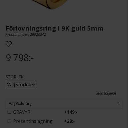
Förlovningsring i 9K guld 5mm
Artikelnummer: 20028842
9 798:-
STORLEK
Storleksguide
Välj Guldfärg
GRAVYR
+
149:-
Presentinslagning
+
29:-