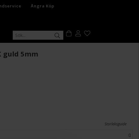
ndservice
Ångra Köp
9K guld 5mm
Storleksguide