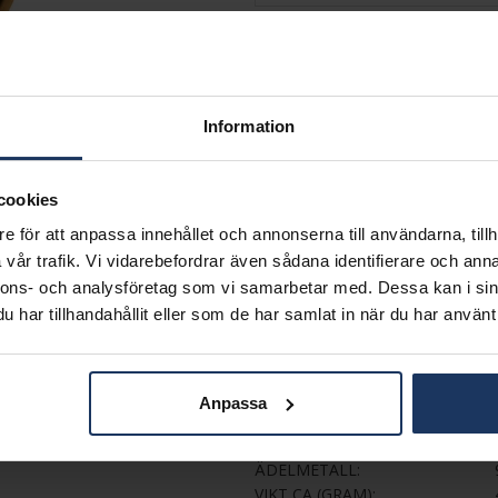
GRAVYR
Presentinslagning
VÄLJ STORLEK
Information
Beställningsvara.
Leveranstid max 5-15 arbets
cookies
Köpvillkor för beställnings
e för att anpassa innehållet och annonserna till användarna, tillh
Ingen bytesrätt, returrätt ell
Flemming Uziel och Sarek sa
vår trafik. Vi vidarebefordrar även sådana identifierare och anna
i webbshoppen
här
.
nnons- och analysföretag som vi samarbetar med. Dessa kan i sin
har tillhandahållit eller som de har samlat in när du har använt 
INFO
BREDD CA (MM)
HÖJD CA (MM)
Anpassa
VARUMÄRKE
MATERIAL
ÄDELMETALL
VIKT CA (GRAM)