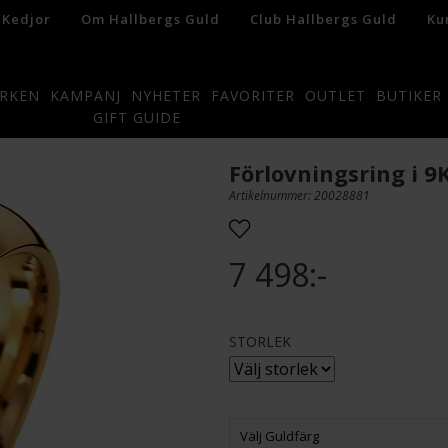
 Kedjor
Om Hallbergs Guld
Club Hallbergs Guld
Ku
RKEN
KAMPANJ
NYHETER
FAVORITER
OUTLET
BUTIKER
GIFT GUIDE
Förlovningsring i 
Artikelnummer: 20028881
7 498:-
STORLEK
Välj Guldfärg