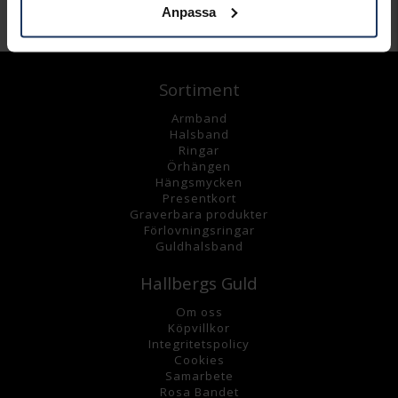
Anpassa
Andra köpte även
Sortiment
Armband
Halsband
Ringar
Örhängen
Hängsmycke
n
Presentkort
Graverbara
produkter
Förlovningsringar
Guldhalsband
Hallbergs Guld
Om oss
K
öpvillkor
Integritetspolicy
Cookies
Samarbete
Rosa Bandet