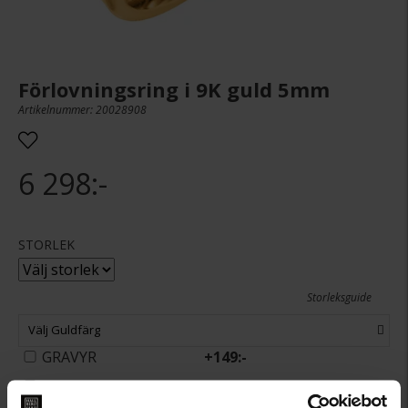
Förlovningsring i 9K guld 5mm
Artikelnummer: 20028908
6 298:-
STORLEK
Storleksguide
Välj Guldfärg
GRAVYR
+
149:-
Presentinslagning
+
29:-