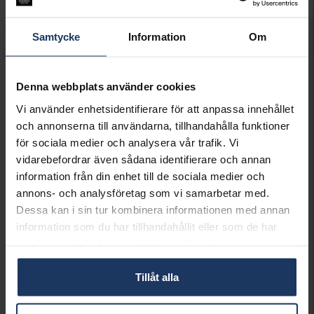
VÄLJ STORLEK FÖR ATT LÄGGA I
Samtycke
Information
Om
VARUKORGEN
Beställningsvara.
Denna webbplats använder cookies
Leveranstid max 5-15 arbetsdagar.
Köpvillkor för beställnings- och graverade varor
Vi använder enhetsidentifierare för att anpassa innehållet
Ingen bytesrätt, returrätt eller öppet köp för
och annonserna till användarna, tillhandahålla funktioner
beställningsvaror, ringar från Schalins, Flemming
för sociala medier och analysera vår trafik. Vi
Uziel och Sarek samt graverade varor. Läs mer om
vidarebefordrar även sådana identifierare och annan
ångerrätt och öppet köp i webbshoppen
här
.
information från din enhet till de sociala medier och
INFO
annons- och analysföretag som vi samarbetar med.
Dessa kan i sin tur kombinera informationen med annan
BREDD CA (MM)
5.0
information som du har tillhandahållit eller som de har
HÖJD CA (MM)
1.4
samlat in när du har använt deras tjänster.
VARUMÄRKE
Schalins
MATERIAL
Guld
Tillåt alla
ÄDELMETALL
9K Gold
VIKT CA (GRAM)
4.30