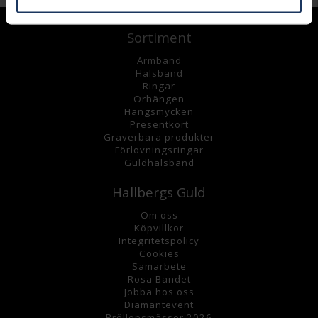
Sortiment
Armband
Halsband
Ringar
Örhängen
Hängsmycke
n
Presentkort
Graverbara
produkter
Förlovningsringar
Guldhalsband
Hallbergs Guld
Om oss
K
öpvillkor
Integritetspolicy
Cookies
Samarbete
Rosa Bandet
Jobba hos oss
Diamantevent
Bröllopsmässor 2026