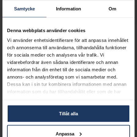
VÄLJ STORLEK FÖR ATT LÄGGA I
Samtycke
Information
Om
VARUKORGEN
Beställningsvara.
Denna webbplats använder cookies
Leveranstid max 5-15 arbetsdagar.
Vi använder enhetsidentifierare för att anpassa innehållet
Köpvillkor för beställnings- och graverade varor
och annonserna till användarna, tillhandahålla funktioner
Ingen bytesrätt, returrätt eller öppet köp för
för sociala medier och analysera vår trafik. Vi
beställningsvaror, ringar från Schalins, Flemming
vidarebefordrar även sådana identifierare och annan
Uziel och Sarek samt graverade varor. Läs mer om
information från din enhet till de sociala medier och
ångerrätt och öppet köp i webbshoppen
här
.
annons- och analysföretag som vi samarbetar med.
INFO
Dessa kan i sin tur kombinera informationen med annan
information som du har tillhandahållit eller som de har
BREDD CA (MM)
4
samlat in när du har använt deras tjänster.
HÖJD CA (MM)
1.4
VARUMÄRKE
Schalins
Tillåt alla
MATERIAL
Silver
Andra köpte även
Anpassa