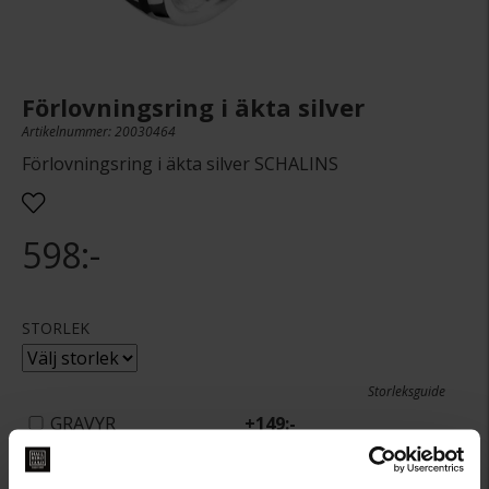
Förlovningsring i äkta silver
Artikelnummer: 20030464
Förlovningsring i äkta silver SCHALINS
598:-
STORLEK
Storleksguide
GRAVYR
+
149:-
Presentinslagning
+
29:-