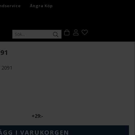
ndservice
Ångra Köp
091
B 2091
+
29:-
ÄGG I VARUKORGEN