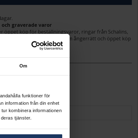
dagar.
- och graverade varor
er öppet köp för beställningsvaror, ringar från Schalins,
mt graverade varor. Läs mer om ångerrätt och öppet köp
Om
19.0
AB Gense
711130
Skaft äkta silver,blad rost fritt stål
Design Carl Philip Bernadotte
andahålla funktioner för
n information från din enhet
 tur kombinera informationen
deras tjänster.