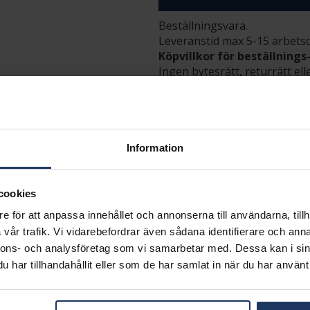
Beställningsvara.
Leveranstid max 5-15 arbets
Köpvillkor för beställnings
Ingen bytesrätt, returrätt ell
Flemming Uziel och Sarek sa
i webbshoppen
här
.
INFO
Information
LÄNGD CA (CM)
VARUMÄRKE
MODELL
cookies
MATERIAL
DETALJER
e för att anpassa innehållet och annonserna till användarna, tillh
vår trafik. Vi vidarebefordrar även sådana identifierare och anna
nnons- och analysföretag som vi samarbetar med. Dessa kan i sin
Matchande produkter och andra varianter
har tillhandahållit eller som de har samlat in när du har använt 