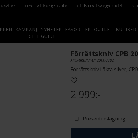
 Kedjor
Om Hallbergs Guld
Club Hallbergs Guld
Ku
RKEN
KAMPANJ
NYHETER
FAVORITER
OUTLET
BUTIKER
GIFT GUIDE
Förrättskniv CPB 2
Artikelnummer: 20000382
Förrättskniv i äkta silver, CP
2 999:-
Presentinslagning
L