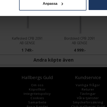
Anpassa
Kaffesked CPB 2091
Bordsked CPB 2091
AB GENSE
AB GENSE
1 749:-
4 999:-
Andra köpte även
Hallbergs Guld
Kundservice
Om oss
Vanliga frågor
K
öpvillkor
Returer
Integritetspolicy
Tävlingar
Cookies
Våra tjänster
Samarbete
Smyckeförsäkring
Rosa Bandet
Club Hallbergs Guld