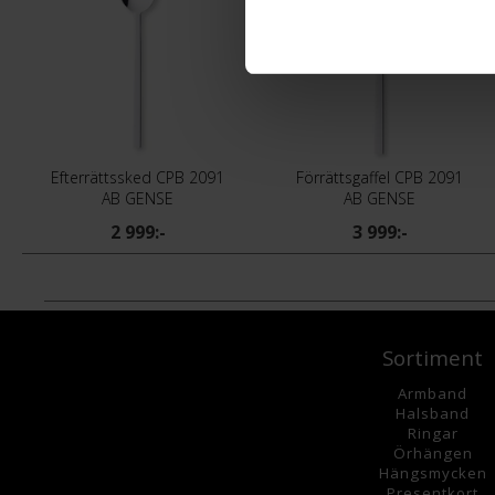
Efterrättssked CPB 2091
Förrättsgaffel CPB 2091
AB GENSE
AB GENSE
2 999:-
3 999:-
Sortiment
Armband
Halsband
Ringar
Örhängen
Hängsmycke
n
Presentkort