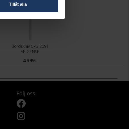
Tillåt alla
Bordskniv CPB 2091
AB GENSE
4 399:-
Följ oss