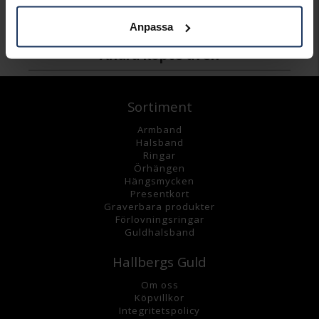
498:-
795:-
Anpassa
Andra köpte även
Sortiment
Armband
Halsband
Ringar
Örhängen
Hängsmycke
n
Presentkort
Graverbara
produkter
Förlovningsringar
Guldhalsband
Hallbergs Guld
Om oss
K
öpvillkor
Integritetspolicy