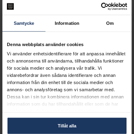
Leveranstid 2-5 arbetsdagar.
Öppet köp i 30 dagar vid onlineköp.
INFO
Samtycke
Information
Om
DJUP CA (CM)
6
HÖJD CA (CM)
19
Denna webbplats använder cookies
LÄNGD CA (CM)
14
VARUMÄRKE
Hallbergs Guld
Vi använder enhetsidentifierare för att anpassa innehållet
MATERIAL
Putsfritt nysilver
och annonserna till användarna, tillhandahålla funktioner
för sociala medier och analysera vår trafik. Vi
Matchande produkter och andra varianter
vidarebefordrar även sådana identifierare och annan
information från din enhet till de sociala medier och
Best seller!
annons- och analysföretag som vi samarbetar med.
Dessa kan i sin tur kombinera informationen med annan
information som du har tillhandahållit eller som de har
samlat in när du har använt deras tjänster.
Flaggstång
Fotoram
Tillåt alla
HALLBERGS GULD
HALLBERGS GULD