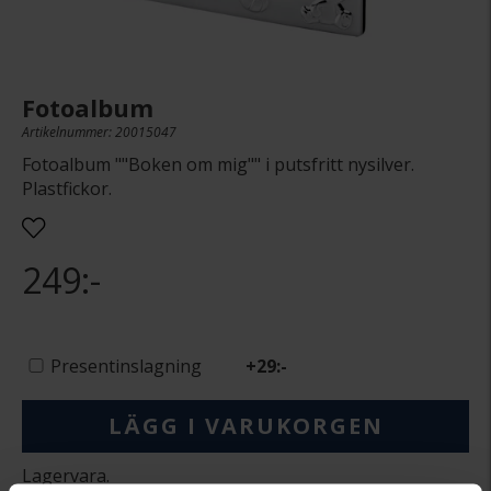
Fotoalbum
Artikelnummer: 20015047
Fotoalbum ""Boken om mig"" i putsfritt nysilver.
Plastfickor.
249:-
Presentinslagning
+
29:-
LÄGG I VARUKORGEN
Lagervara.