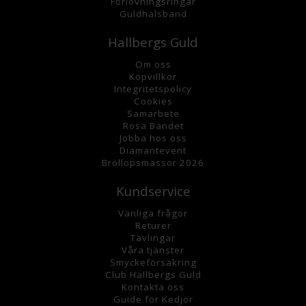
Förlovningsringar
Guldhalsband
Hallbergs Guld
Om oss
K
öpvillkor
Integritetspolicy
Cookies
Samarbete
Rosa Bandet
Jobba hos oss
Diamantevent
Bröllopsmässor 2026
Kundservice
Vanliga frågor
Returer
Tävlingar
Våra tjänster
Smyckeförsäkring
Club Hallbergs Guld
Kontakta oss
Guide för Kedjor