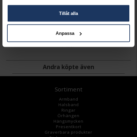
Tillåt alla
Guldförgyllt halsband
Anpassa
PANDORA
1 499:-
Andra köpte även
Sortiment
Armband
Halsband
Ringar
Örhängen
Hängsmycke
n
Presentkort
Graverbara
produkter