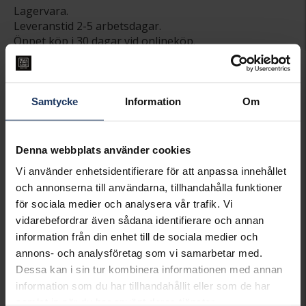
Lagervara.
Leveranstid 2-5 arbetsdagar.
Öppet köp i 30 dagar vid onlineköp.
INFO
VARUMÄRKE
Pandora
Samtycke
Information
Om
MODELL
268427C01
MATERIAL
Guldpläterat
STEN/PÄRLA
Kubisk Zirkonia
Denna webbplats använder cookies
Vi använder enhetsidentifierare för att anpassa innehållet
Matchande produkter och andra varianter
och annonserna till användarna, tillhandahålla funktioner
för sociala medier och analysera vår trafik. Vi
vidarebefordrar även sådana identifierare och annan
information från din enhet till de sociala medier och
annons- och analysföretag som vi samarbetar med.
Dessa kan i sin tur kombinera informationen med annan
information som du har tillhandahållit eller som de har
samlat in när du har använt deras tjänster.