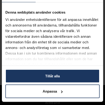
Denna webbplats använder cookies
Presentinslagning
+
29:-
Vi använder enhetsidentifierare för att anpassa innehållet
och annonserna till användarna, tillhandahålla funktioner
LÄGG I VARUKORGEN
för sociala medier och analysera vår trafik. Vi
vidarebefordrar även sådana identifierare och annan
Lagervara.
Leveranstid 2-5 arbetsdagar.
information från din enhet till de sociala medier och
Öppet köp i 30 dagar vid onlineköp.
annons- och analysföretag som vi samarbetar med.
Dessa kan i sin tur kombinera informationen med annan
INFO
information som du har tillhandahållit eller som de har
samlat in när du har använt deras tjänster.
VARUMÄRKE
Mockberg
Tillåt alla
Andra köpte även
Anpassa
Sortiment
Armband