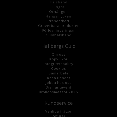
Halsband
Ringar
Örhängen
Hängsmycke
n
Presentkort
Graverbara
produkter
Förlovningsringar
Guldhalsband
Hallbergs Guld
Om oss
K
öpvillkor
Integritetspolicy
Cookies
Samarbete
Rosa Bandet
Jobba hos oss
Diamantevent
Bröllopsmässor 2026
Kundservice
Vanliga frågor
Returer