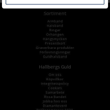
Sortiment
Armband
Halsband
Ringar
Örhängen
Hängsmycke
n
Presentkort
Graverbara
produkter
Förlovningsringar
Guldhalsband
Hallbergs Guld
Om oss
K
öpvillkor
Integritetspolicy
Cookies
Samarbete
Rosa Bandet
Jobba hos oss
Diamantevent
Bröllopsmässor 2026