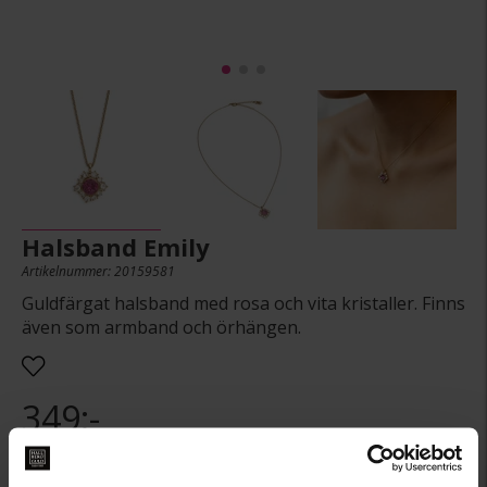
Halsband Emily
Artikelnummer: 20159581
Guldfärgat halsband med rosa och vita kristaller. Finns
även som armband och örhängen.
349:-
Denna artikel är tillfälligt slut i webbshoppen.