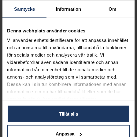
Vänligen kontakta butik för information om
Samtycke
Information
Om
lagersaldo.
Presentinslagning
+
29:-
Denna webbplats använder cookies
SLUTSÅLD - KONTAKTA BUTIK
Vi använder enhetsidentifierare för att anpassa innehållet
FÖR LAGERSALDO
och annonserna till användarna, tillhandahålla funktioner
för sociala medier och analysera vår trafik. Vi
Lagervara.
vidarebefordrar även sådana identifierare och annan
Leveranstid 2-5 arbetsdagar.
information från din enhet till de sociala medier och
Öppet köp i 30 dagar vid onlineköp.
annons- och analysföretag som vi samarbetar med.
INFO
Dessa kan i sin tur kombinera informationen med annan
information som du har tillhandahållit eller som de har
LÄNGD CA (CM)
39 + 6 cm
samlat in när du har använt deras tjänster.
VARUMÄRKE
Lily and Rose
MODELL
Emily
Tillåt alla
MATERIAL
Guldpläterat,Brass
Andra köpte även
Anpassa