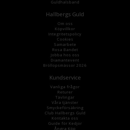
Guldhalsband
Hallbergs Guld
Om oss
K
öpvillkor
Integritetspolicy
Cookies
Samarbete
Rosa Bandet
Jobba hos oss
Diamantevent
Bröllopsmässor 2026
Kundservice
Vanliga frågor
Returer
Tävlingar
Våra tjänster
Smyckeförsäkring
Club Hallbergs Guld
Kontakta oss
Guide för Kedjor
Ångra Köp