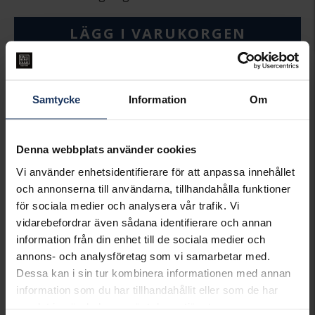
LÄGG I VARUKORGEN
Lagervara.
Leveranstid 2-5 arbetsdagar.
Öppet köp i 30 dagar vid onlineköp.
Samtycke
Information
Om
INFO
BREDD CA (MM)
4.5
Denna webbplats använder cookies
LÄNGD CA (CM)
45.0
Vi använder enhetsidentifierare för att anpassa innehållet
VARUMÄRKE
Hallbergs Guld
och annonserna till användarna, tillhandahålla funktioner
MATERIAL
Guld
för sociala medier och analysera vår trafik. Vi
ÄDELMETALL
18K Gold
vidarebefordrar även sådana identifierare och annan
VIKT CA (GRAM)
8,30
information från din enhet till de sociala medier och
annons- och analysföretag som vi samarbetar med.
Matchande produkter och andra varianter
Dessa kan i sin tur kombinera informationen med annan
information som du har tillhandahållit eller som de har
samlat in när du har använt deras tjänster.