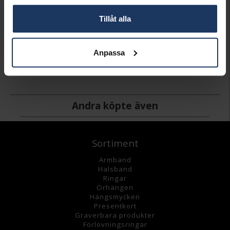
Tillåt alla
Halsband i 18K guld 45 cm
Armband i 18K guld 19cm
Armband i 18K guld 19 cm
Anpassa
HALLBERGS GULD
HALLBERGS GULD
HALLBERGS GULD
29 998:-
12 498:-
12 598:-
Andra köpte även
Sortiment
Armband
Halsband
Ringar
Örhängen
Hängsmycke
n
Presentkort
Graverbara
produkter
Förlovningsringar