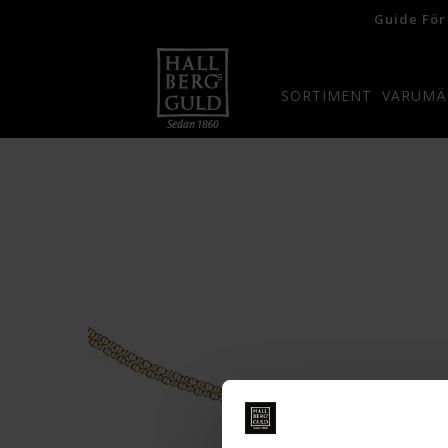
Guide För
SORTIMENT
VARUMÄ