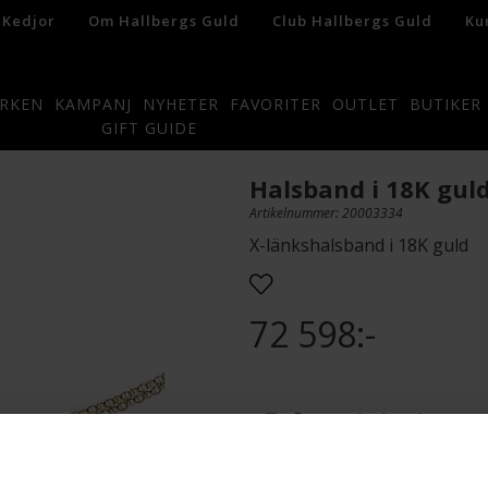
 Kedjor
Om Hallbergs Guld
Club Hallbergs Guld
Ku
RKEN
KAMPANJ
NYHETER
FAVORITER
OUTLET
BUTIKER
GIFT GUIDE
Halsband i 18K gul
Artikelnummer: 20003334
X-länkshalsband i 18K guld
72 598:-
Presentinslagning
L