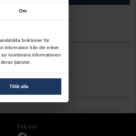
Om
ineköp.
andahålla funktioner för
6.0-9.0
n information från din enhet
45
 tur kombinera informationen
Hallbergs Guld
deras tjänster.
Guld
18K Gold
X-link
Tillåt alla
22,00
Följ oss