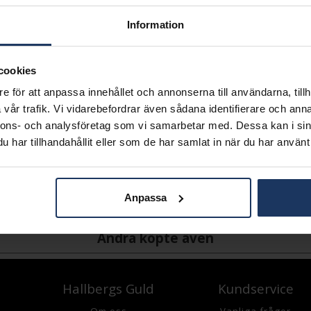
Lagervara.
Information
Leveranstid 2-5 arbetsdagar.
Öppet köp i 30 dagar vid onl
cookies
INFO
e för att anpassa innehållet och annonserna till användarna, tillh
BREDD CA (MM)
vår trafik. Vi vidarebefordrar även sådana identifierare och anna
LÄNGD CA (CM)
nnons- och analysföretag som vi samarbetar med. Dessa kan i sin
VARUMÄRKE
har tillhandahållit eller som de har samlat in när du har använt 
MATERIAL
ÄDELMETALL
KEDJEMODELL
Anpassa
VIKT CA (GRAM)
Andra köpte även
Hallbergs Guld
Kundservice
Om oss
Vanliga frågor