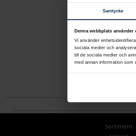
Samtycke
Denna webbplats använder 
Vi använder enhetsidentifierar
sociala medier och analysera 
till de sociala medier och a
med annan information som du 
Sortiment
Armband