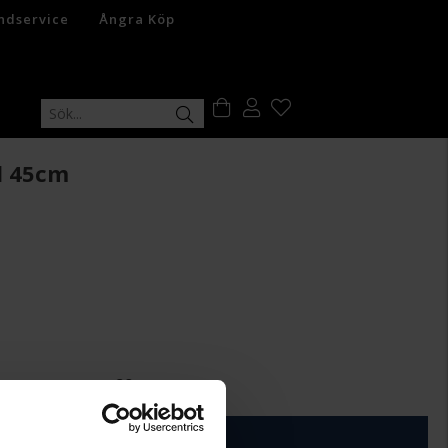
ndservice
Ångra Köp
d 45cm
+
29:-
ÄGG I VARUKORGEN