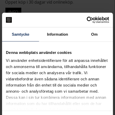
Öppet köp i 30 dagar vid onlineköp.
INFO
BREDD CA (MM)
12
HÖJD CA (MM)
15
LÄNGD CA (CM)
42+3
Samtycke
Information
Om
VARUMÄRKE
Hallbergs Guld
MATERIAL
Silver
Denna webbplats använder cookies
Matchande produkter och andra varianter
Vi använder enhetsidentifierare för att anpassa innehållet
och annonserna till användarna, tillhandahålla funktioner
för sociala medier och analysera vår trafik. Vi
vidarebefordrar även sådana identifierare och annan
information från din enhet till de sociala medier och
annons- och analysföretag som vi samarbetar med.
Dessa kan i sin tur kombinera informationen med annan
information som du har tillhandahållit eller som de har
samlat in när du har använt deras tjänster.