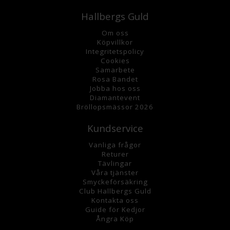
Hallbergs Guld
Om oss
K
öpvillkor
Integritetspolicy
Cookies
Samarbete
Rosa Bandet
Jobba hos oss
Diamantevent
Bröllopsmässor 2026
Kundservice
Vanliga frågor
Returer
Tävlingar
Våra tjänster
Smyckeförsäkring
Club Hallbergs Guld
Kontakta oss
Guide för Kedjor
Ångra Köp