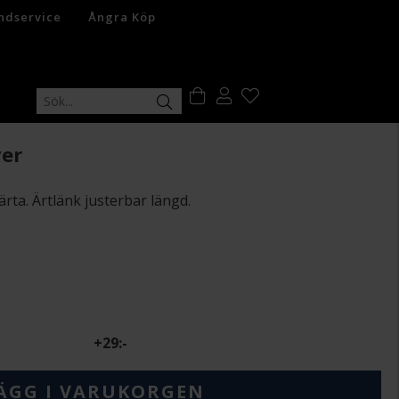
ndservice
Ångra Köp
ver
ärta. Ärtlänk justerbar längd.
+
29:-
ÄGG I VARUKORGEN