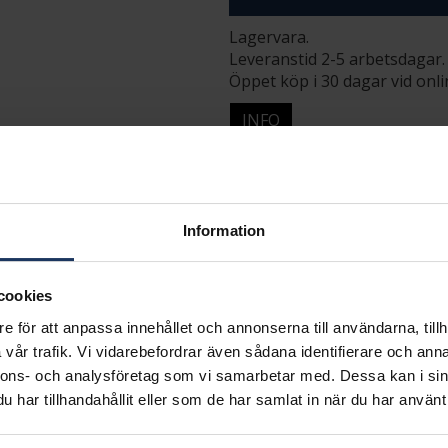
Lagervara.
Leveranstid 2-5 arbetsdagar.
Öppet köp i 30 dagar vid onl
INFO
BREDD CA (MM)
HÖJD CA (MM)
LÄNGD CA (CM)
VARUMÄRKE
Information
MATERIAL
cookies
e för att anpassa innehållet och annonserna till användarna, tillh
vår trafik. Vi vidarebefordrar även sådana identifierare och anna
nnons- och analysföretag som vi samarbetar med. Dessa kan i sin
Matchande produkter och andra varianter
har tillhandahållit eller som de har samlat in när du har använt 