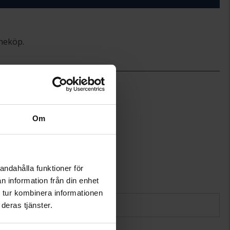
ineköp.
14.5
15
40+3
Hallbergs Guld
Om
Silver
andahålla funktioner för
n information från din enhet
 tur kombinera informationen
deras tjänster.