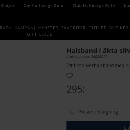
 Kedjor
Om Hallbergs Guld
Club Hallbergs Guld
Ku
RKEN
KAMPANJ
NYHETER
FAVORITER
OUTLET
BUTIKER
GIFT GUIDE
Halsband i äkta sil
Artikelnummer: 20006028
Ett fint silverhalsband med hj
295:-
Presentinslagning
L