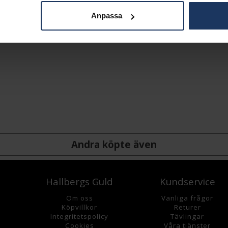
Anpassa
Andra köpte även
Hallbergs Guld
Kundservice
Om oss
Vanliga frågor
K
öpvillkor
Returer
Integritetspolicy
Tävlingar
Cookies
Våra tjänster