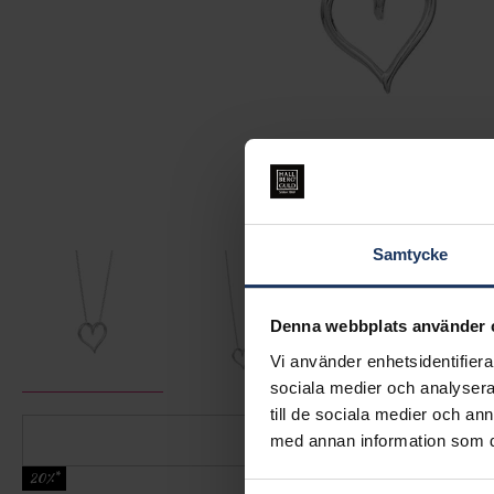
Samtycke
Denna webbplats använder 
Vi använder enhetsidentifierar
sociala medier och analysera 
till de sociala medier och a
med annan information som du 
20%*