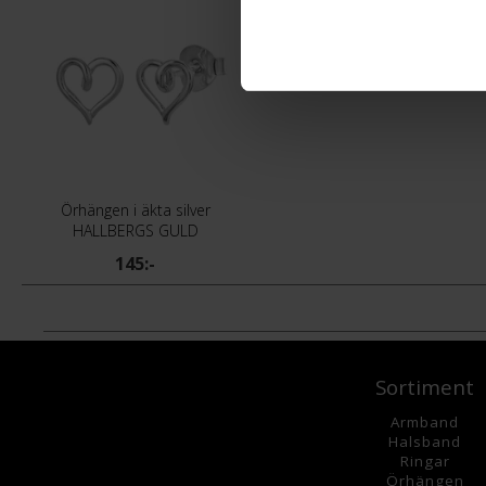
Örhängen i äkta silver
HALLBERGS GULD
145:-
Sortiment
Armband
Halsband
Ringar
Örhängen