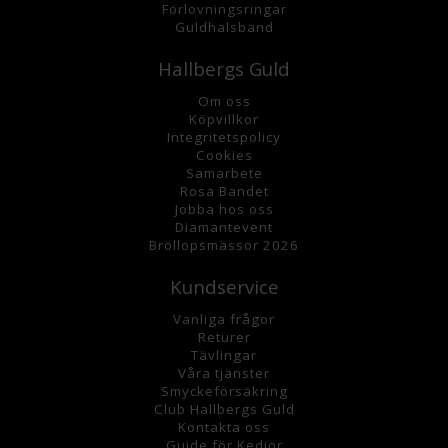
Förlovningsringar
Guldhalsband
Hallbergs Guld
Om oss
K
öpvillkor
Integritetspolicy
Cookies
Samarbete
Rosa Bandet
Jobba hos oss
Diamantevent
Bröllopsmässor 2026
Kundservice
Vanliga frågor
Returer
Tävlingar
Våra tjänster
Smyckeförsäkring
Club Hallbergs Guld
Kontakta oss
Guide för Kedjor