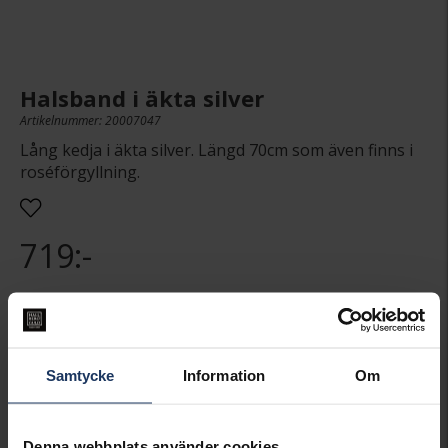
Halsband i äkta silver
Artikelnummer: 20007047
Lång kedja i äkta silver. Längd 70cm som även finns i
roséförgyllning.
719:-
Presentinslagning
+
29:-
Samtycke
Information
Om
LÄGG I VARUKORGEN
Lagervara.
Denna webbplats använder cookies