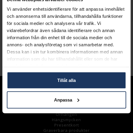
Leveranstid 2-5 arbetsdagar.
Öppet köp i 30 dagar vid onlineköp.
Vi använder enhetsidentifierare för att anpassa innehållet
och annonserna till användarna, tillhandahålla funktioner
INFO
för sociala medier och analysera vår trafik. Vi
vidarebefordrar även sådana identifierare och annan
LÄNGD CA (CM)
70
information från din enhet till de sociala medier och
VARUMÄRKE
Thomas Sabo
MODELL
KE110600112L70
annons- och analysföretag som vi samarbetar med.
MATERIAL
Silver
Dessa kan i sin tur kombinera informationen med annan
information som du har tillhandahållit eller som de har
Andra köpte även
samlat in när du har använt deras tjänster.
Tillåt alla
Sortiment
Armband
Anpassa
Halsband
Ringar
Örhängen
Hängsmycke
n
Presentkort
Graverbara
produkter