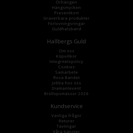
Örhängen
Hängsmycke
n
Presentkort
Graverbara
produkter
Förlovningsringar
Guldhalsband
Hallbergs Guld
Om oss
K
öpvillkor
Integritetspolicy
Cookies
Samarbete
Rosa Bandet
Jobba hos oss
Diamantevent
Bröllopsmässor 2026
Kundservice
Vanliga frågor
Returer
Tävlingar
Våra tjänster