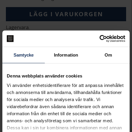
LÄGG I VARUKORGEN
Lagervara.
Leveranstid 2-5 arbetsdagar.
Öppet köp i 30 dagar vid onlineköp.
INFO
Samtycke
Information
Om
LÄNGD CA (CM)
40,0+2,0+3,0
VARUMÄRKE
Hallbergs Guld
MATERIAL
Silver,Rhodinerat
Denna webbplats använder cookies
STEN/PÄRLA
Kubisk Zirkonia
Vi använder enhetsidentifierare för att anpassa innehållet
och annonserna till användarna, tillhandahålla funktioner
Matchande produkter och andra varianter
för sociala medier och analysera vår trafik. Vi
vidarebefordrar även sådana identifierare och annan
information från din enhet till de sociala medier och
annons- och analysföretag som vi samarbetar med.
Dessa kan i sin tur kombinera informationen med annan