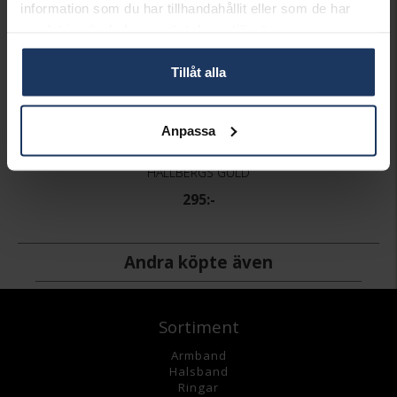
information som du har tillhandahållit eller som de har
samlat in när du har använt deras tjänster.
Tillåt alla
Anpassa
Armband i äkta silver
HALLBERGS GULD
295:-
Andra köpte även
Sortiment
Armband
Halsband
Ringar