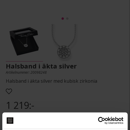
Halsband i äkta silver
Artikelnummer: 20098248
Halsband i äkta silver med kubisk zirkonia
1 219:-
Denna artikel är tillfälligt slut i webbshoppen.