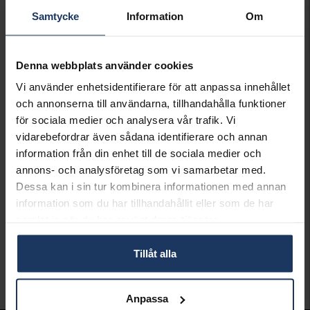
Vänligen kontakta butik för information om
Samtycke
Information
Om
lagersaldo.
Presentinslagning
+
29:-
Denna webbplats använder cookies
SLUTSÅLD - KONTAKTA BUTIK
Vi använder enhetsidentifierare för att anpassa innehållet
FÖR LAGERSALDO
och annonserna till användarna, tillhandahålla funktioner
för sociala medier och analysera vår trafik. Vi
Lagervara.
Leveranstid 2-5 arbetsdagar.
vidarebefordrar även sådana identifierare och annan
Öppet köp i 30 dagar vid onlineköp.
information från din enhet till de sociala medier och
annons- och analysföretag som vi samarbetar med.
INFO
Dessa kan i sin tur kombinera informationen med annan
information som du har tillhandahållit eller som de har
LÄNGD CA (CM)
40-45
samlat in när du har använt deras tjänster.
VARUMÄRKE
Thomas Sabo
MATERIAL
Silver
STEN/PÄRLA
Kubisk Zirkonia
Tillåt alla
Andra köpte även
Anpassa