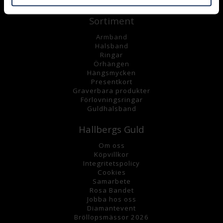
Sortiment
Armband
Halsband
Ringar
Örhängen
Hängsmycke
n
Presentkort
Graverbara
produkter
Förlovningsringar
Guldhalsband
Hallbergs Guld
Om oss
K
öpvillkor
Integritetspolicy
Cookies
Samarbete
Rosa Bandet
Jobba hos oss
Diamantevent
Bröllopsmässor 2026