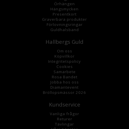
Örhängen
Hängsmycke
n
Presentkort
Graverbara
produkter
Förlovningsringar
Guldhalsband
Hallbergs Guld
Om oss
K
öpvillkor
Integritetspolicy
Cookies
Samarbete
Rosa Bandet
Jobba hos oss
Diamantevent
Bröllopsmässor 2026
Kundservice
Vanliga frågor
Returer
Tävlingar