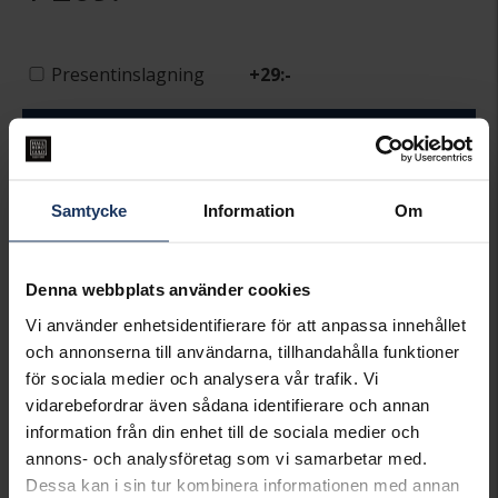
Presentinslagning
+
29:-
LÄGG I VARUKORGEN
Lagervara.
Leveranstid 2-5 arbetsdagar.
Samtycke
Information
Om
Öppet köp i 30 dagar vid onlineköp.
INFO
Denna webbplats använder cookies
BREDD CA (MM)
13
Vi använder enhetsidentifierare för att anpassa innehållet
HÖJD CA (MM)
18
och annonserna till användarna, tillhandahålla funktioner
LÄNGD CA (CM)
40/42,5/45
för sociala medier och analysera vår trafik. Vi
VARUMÄRKE
Thomas Sabo
vidarebefordrar även sådana identifierare och annan
MODELL
KE2305-013-10
information från din enhet till de sociala medier och
MATERIAL
Silver
annons- och analysföretag som vi samarbetar med.
STEN/PÄRLA
Kubisk Zirkonia
Dessa kan i sin tur kombinera informationen med annan