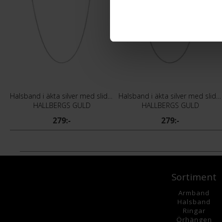
Halsband i äkta silver med slider
Halsband i äkta silver med slider
HALLBERGS GULD
HALLBERGS GULD
279:-
279:-
Sortiment
Armband
Halsband
Ringar
Örhängen