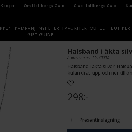
 Kedjor
Om Hallbergs Guld
Club Hallbergs Guld
Ku
RKEN
KAMPANJ
NYHETER
FAVORITER
OUTLET
BUTIKER
GIFT GUIDE
Halsband i äkta sil
Artikelnummer: 20165058
Halsband i äkta silver. Halsba
kulan dras upp och ner till ön
298:-
Presentinslagning