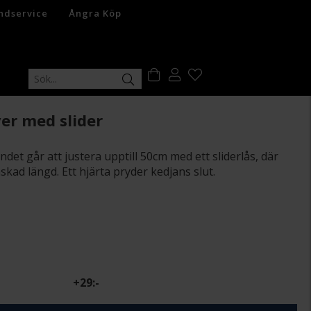
ndservice
Ångra Köp
ver med slider
ndet går att justera upptill 50cm med ett sliderlås, där
skad längd. Ett hjärta pryder kedjans slut.
+
29:-