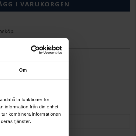
ÄGG I VARUKORGEN
ineköp.
1
1
50
Om
Hallbergs Guld
Venezia
Silver
andahålla funktioner för
n information från din enhet
 tur kombinera informationen
deras tjänster.