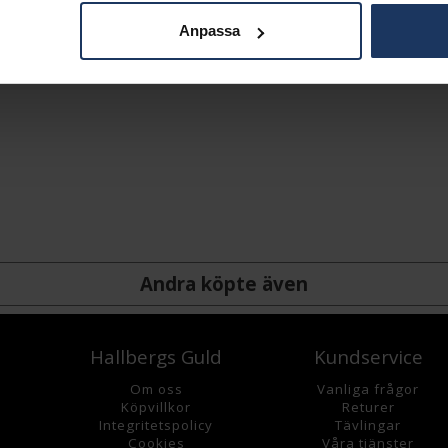
Anpassa
Andra köpte även
Hallbergs Guld
Kundservice
Om oss
Vanliga frågor
K
öpvillkor
Returer
Integritetspolicy
Tävlingar
Cookies
Våra tjänster