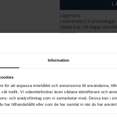
L
Lagervara.
Leveranstid 2-5 arbetsdagar.
Öppet köp i 30 dagar vid onl
INFO
BREDD CA (MM)
HÖJD CA (MM)
LÄNGD CA (CM)
Information
VARUMÄRKE
MODELL
MATERIAL
cookies
e för att anpassa innehållet och annonserna till användarna, tillh
vår trafik. Vi vidarebefordrar även sådana identifierare och anna
nnons- och analysföretag som vi samarbetar med. Dessa kan i sin
Matchande produkter och andra varianter
har tillhandahållit eller som de har samlat in när du har använt 