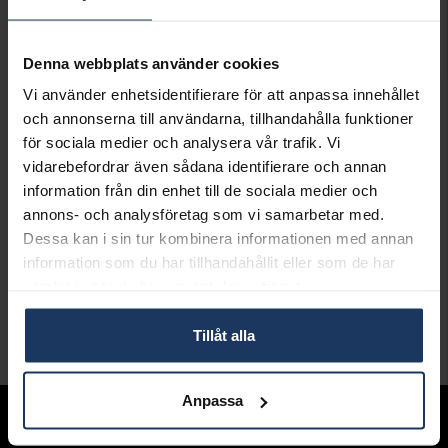
699:-
Denna webbplats använder cookies
Presentinslagning
+
29:-
Vi använder enhetsidentifierare för att anpassa innehållet
och annonserna till användarna, tillhandahålla funktioner
LÄGG I VARUKORGEN
för sociala medier och analysera vår trafik. Vi
vidarebefordrar även sådana identifierare och annan
Lagervara.
information från din enhet till de sociala medier och
Leveranstid 2-5 arbetsdagar.
annons- och analysföretag som vi samarbetar med.
Öppet köp i 30 dagar vid onlineköp.
Dessa kan i sin tur kombinera informationen med annan
INFO
information som du har tillhandahållit eller som de har
samlat in när du har använt deras tjänster.
VARUMÄRKE
Mockberg
Tillåt alla
Andra köpte även
Anpassa
Sortiment