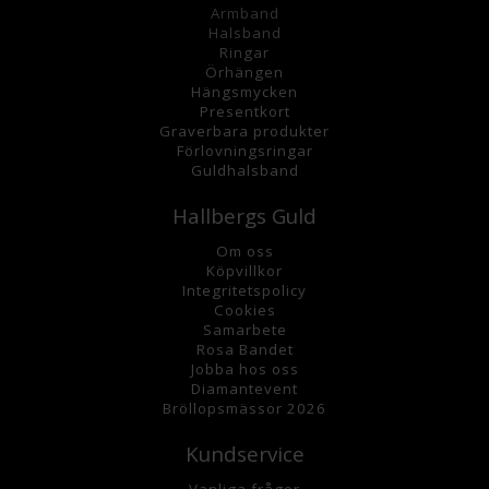
Armband
Halsband
Ringar
Örhängen
Hängsmycke
n
Presentkort
Graverbara
produkter
Förlovningsringar
Guldhalsband
Hallbergs Guld
Om oss
K
öpvillkor
Integritetspolicy
Cookies
Samarbete
Rosa Bandet
Jobba hos oss
Diamantevent
Bröllopsmässor 2026
Kundservice
Vanliga frågor