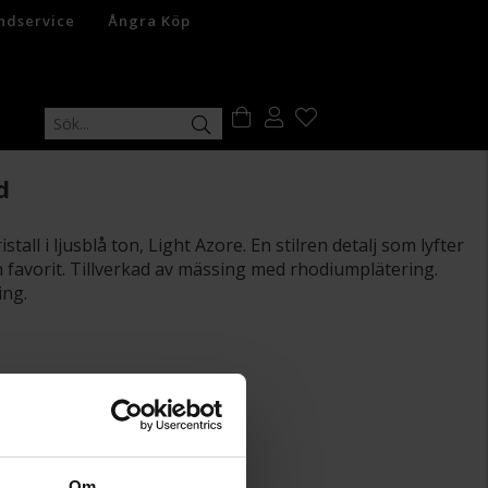
ndservice
Ångra Köp
d
tall i ljusblå ton, Light Azore. En stilren detalj som lyfter
en favorit. Tillverkad av mässing med rhodiumplätering.
ing.
+
29:-
Om