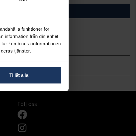
ÄGG I VARUKORGEN
andahålla funktioner för
n information från din enhet
ineköp.
 tur kombinera informationen
deras tjänster.
Caroline Svedbom
Tillåt alla
Följ oss