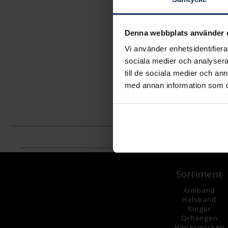
Denna webbplats använder 
Vi använder enhetsidentifierar
sociala medier och analysera 
till de sociala medier och a
med annan information som du 
Sortiment
Armband
Halsband
Ringar
Örhängen
Hängsmycke
n