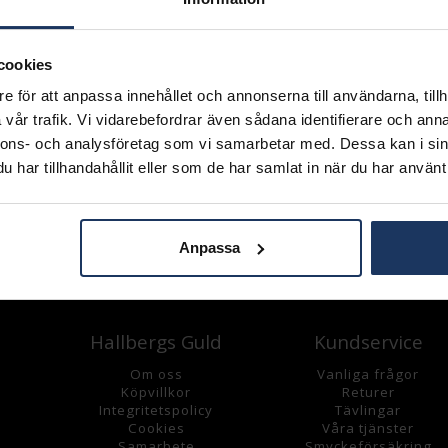
L
cookies
Lagervara.
e för att anpassa innehållet och annonserna till användarna, tillh
Leveranstid 2-5 arbetsdagar.
vår trafik. Vi vidarebefordrar även sådana identifierare och anna
Öppet köp i 30 dagar vid onl
nnons- och analysföretag som vi samarbetar med. Dessa kan i sin
INFO
har tillhandahållit eller som de har samlat in när du har använt 
VARUMÄRKE
Anpassa
Andra köpte även
Hallbergs Guld
Kundservice
Om oss
Vanliga frågor
K
öpvillkor
Returer
Integritetspolicy
Tävlingar
Cookies
Våra tjänster
Samarbete
Smyckeförsäkring