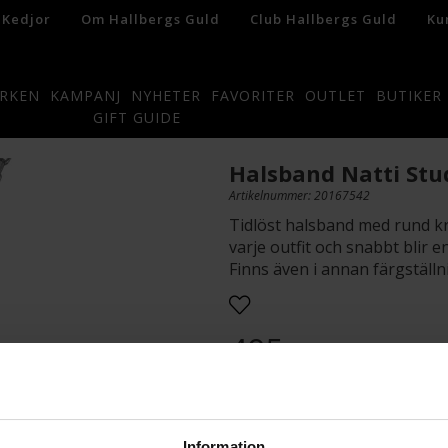
 Kedjor
Om Hallbergs Guld
Club Hallbergs Guld
Ku
RKEN
KAMPANJ
NYHETER
FAVORITER
OUTLET
BUTIKER
GIFT GUIDE
Halsband Natti Stu
Artikelnummer: 20167542
Tidlöst halsband med rund kris
varje outfit och snabbt blir 
Finns även i annan färgställn
495:-
Presentinslagning
Information