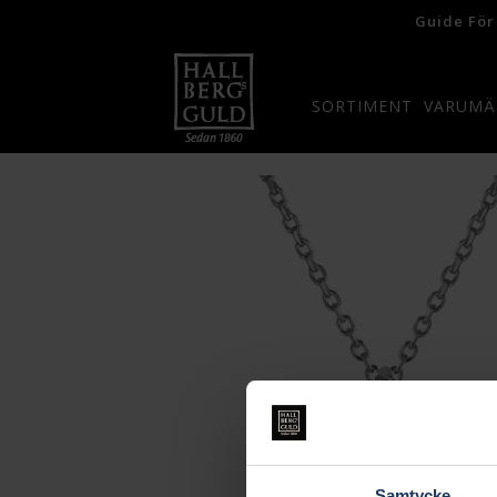
Guide För
SORTIMENT
VARUMÄ
Samtycke