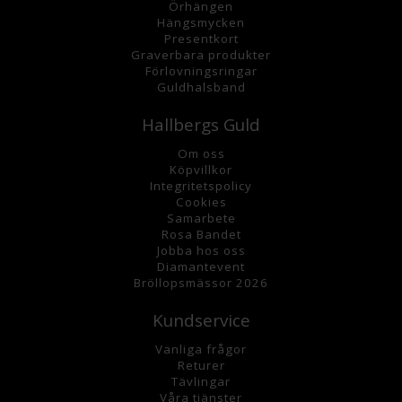
Örhängen
Hängsmycke
n
Presentkort
Graverbara
produkter
Förlovningsringar
Guldhalsband
Hallbergs Guld
Om oss
K
öpvillkor
Integritetspolicy
Cookies
Samarbete
Rosa Bandet
Jobba hos oss
Diamantevent
Bröllopsmässor 2026
Kundservice
Vanliga frågor
Returer
Tävlingar
Våra tjänster