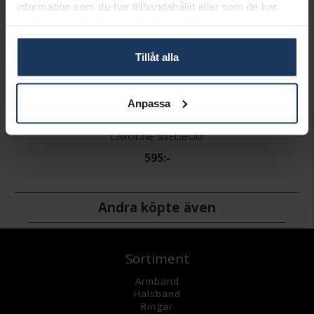
information som du har tillhandahållit eller som de har
samlat in när du har använt deras tjänster.
Tillåt alla
Anpassa
Armband Mini Twisted
CAROLINE SVEDBOM
595:-
Andra köpte även
Sortiment
Armband
Halsband
Ringar