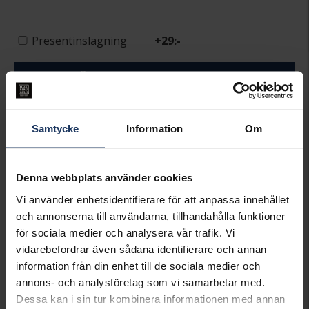
Presentinslagning
+
29:-
LÄGG I VARUKORGEN
Lagervara.
Leveranstid 2-5 arbetsdagar.
Samtycke
Information
Om
Öppet köp i 30 dagar vid onlineköp.
INFO
Denna webbplats använder cookies
VARUMÄRKE
Caroline Svedbom
Vi använder enhetsidentifierare för att anpassa innehållet
och annonserna till användarna, tillhandahålla funktioner
Matchande produkter och andra varianter
för sociala medier och analysera vår trafik. Vi
vidarebefordrar även sådana identifierare och annan
information från din enhet till de sociala medier och
annons- och analysföretag som vi samarbetar med.
Dessa kan i sin tur kombinera informationen med annan