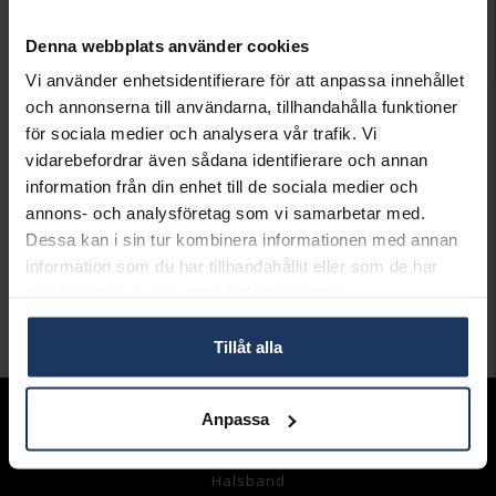
Presentinslagning
+
29:-
Denna webbplats använder cookies
Vi använder enhetsidentifierare för att anpassa innehållet
LÄGG I VARUKORGEN
och annonserna till användarna, tillhandahålla funktioner
för sociala medier och analysera vår trafik. Vi
Lagervara.
vidarebefordrar även sådana identifierare och annan
Leveranstid 2-5 arbetsdagar.
information från din enhet till de sociala medier och
Öppet köp i 30 dagar vid onlineköp.
annons- och analysföretag som vi samarbetar med.
Dessa kan i sin tur kombinera informationen med annan
INFO
information som du har tillhandahållit eller som de har
VARUMÄRKE
Mockberg
samlat in när du har använt deras tjänster.
Andra köpte även
Tillåt alla
Anpassa
Sortiment
Armband
Halsband