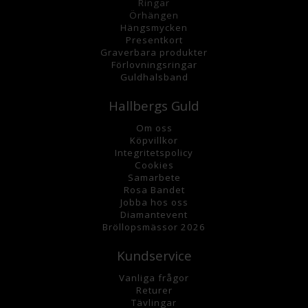
Ringar
Örhängen
Hängsmycke
n
Presentkort
Graverbara
produkter
Förlovningsringar
Guldhalsband
Hallbergs Guld
Om oss
K
öpvillkor
Integritetspolicy
Cookies
Samarbete
Rosa Bandet
Jobba hos oss
Diamantevent
Bröllopsmässor 2026
Kundservice
Vanliga frågor
Returer
Tävlingar