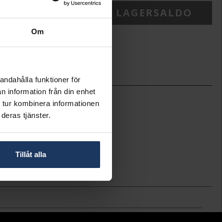
ONTAKTA BUTIK FÖR LAGERSALDO
Om
ineköp.
andahålla funktioner för
n information från din enhet
10
 tur kombinera informationen
10
deras tjänster.
40-44
Syster P
Sunburst Heart Necklace Gold
Silver,Guldpläterat
Tillåt alla