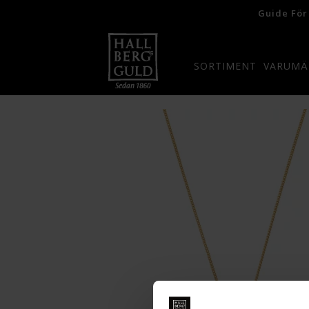
Guide För
SORTIMENT
VARUMÄ