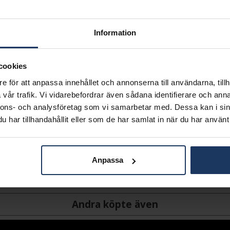
SLUTSÅLD - K
Information
Lagervara.
Leveranstid 2-5 arbetsdagar.
Öppet köp i 30 dagar vid onl
cookies
INFO
e för att anpassa innehållet och annonserna till användarna, tillh
vår trafik. Vi vidarebefordrar även sådana identifierare och anna
BREDD CA (MM)
nnons- och analysföretag som vi samarbetar med. Dessa kan i sin
HÖJD CA (MM)
har tillhandahållit eller som de har samlat in när du har använt 
LÄNGD CA (CM)
VARUMÄRKE
MODELL
MATERIAL
Anpassa
Andra köpte även