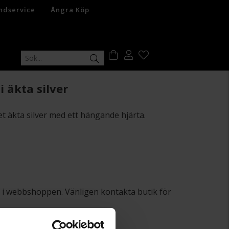
ndservice
Ångra Köp
 äkta silver
et äkta silver med ett hängande hjärta.
lut i webbshoppen. Vänligen kontakta butik för
+
29:-