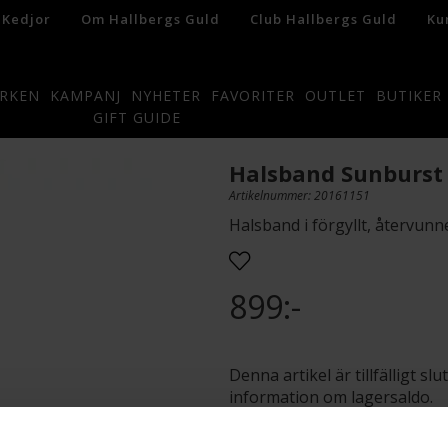
 Kedjor
Om Hallbergs Guld
Club Hallbergs Guld
Ku
RKEN
KAMPANJ
NYHETER
FAVORITER
OUTLET
BUTIKER
GIFT GUIDE
Halsband Sunburst i
Artikelnummer: 20161151
Halsband i förgyllt, återvunn
899:-
Denna artikel är tillfälligt s
information om lagersaldo.
Presentinslagning