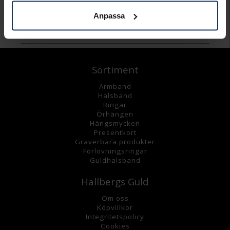
Anpassa
Andra köpte även
Sortiment
Armband
Halsband
Ringar
Örhängen
Hängsmycke
n
Presentkort
Graverbara
produkter
Förlovningsringar
Guldhalsband
Hallbergs Guld
Om oss
K
öpvillkor
Integritetspolicy
Cookies