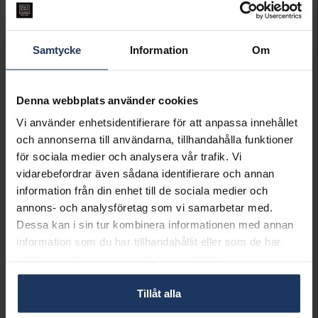
Lagervara.
Leveranstid 2-5 arbetsdagar.
Öppet köp i 30 dagar vid onlineköp.
Samtycke
Information
Om
INFO
VARUMÄRKE
Syster P
Denna webbplats använder cookies
MODELL
BELOVED MINI, NG1230U
Vi använder enhetsidentifierare för att anpassa innehållet
MATERIAL
Silver,Guldpläterat
och annonserna till användarna, tillhandahålla funktioner
för sociala medier och analysera vår trafik. Vi
Matchande produkter och andra varianter
vidarebefordrar även sådana identifierare och annan
information från din enhet till de sociala medier och
annons- och analysföretag som vi samarbetar med.
Dessa kan i sin tur kombinera informationen med annan
information som du har tillhandahållit eller som de har
samlat in när du har använt deras tjänster.
Halsband Beloved i äkta silver
Halsband Beloved i äkta silver
Hängsmycke Beloved Mini i äkta silver
SYSTER P
SYSTER P
SYSTER P
Tillåt alla
499:-
699:-
399:-