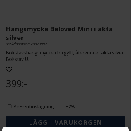
Hängsmycke Beloved Mini i äkta
silver
Artikelnummer: 20073992
Bokstavshängsmycke i förgyllt, återvunnet äkta silver.
Bokstav U.
399:-
Presentinslagning
+
29:-
LÄGG I VARUKORGEN