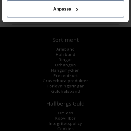
Anpassa
Andra köpte även
Sortiment
Armband
Halsband
Ringar
Örhängen
Hängsmycke
n
Presentkort
Graverbara
produkter
Förlovningsringar
Guldhalsband
Hallbergs Guld
Om oss
K
öpvillkor
Integritetspolicy
Cookies