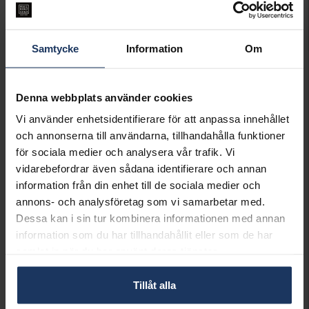
Lagervara.
Leveranstid 2-5 arbetsdagar.
Öppet köp i 30 dagar vid onlineköp.
Samtycke
Information
Om
INFO
VARUMÄRKE
Syster P
Denna webbplats använder cookies
MODELL
BELOVED MINI, NG1230Y
Vi använder enhetsidentifierare för att anpassa innehållet
MATERIAL
Silver,Guldpläterat
och annonserna till användarna, tillhandahålla funktioner
för sociala medier och analysera vår trafik. Vi
Matchande produkter och andra varianter
vidarebefordrar även sådana identifierare och annan
information från din enhet till de sociala medier och
annons- och analysföretag som vi samarbetar med.
Dessa kan i sin tur kombinera informationen med annan
information som du har tillhandahållit eller som de har
samlat in när du har använt deras tjänster.
Halsband Beloved i äkta silver
Halsband Beloved i äkta silver
Hängsmycke Beloved Mini i äkta silver
SYSTER P
SYSTER P
SYSTER P
Tillåt alla
499:-
699:-
399:-