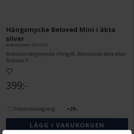
Hängsmycke Beloved Mini i äkta
silver
Artikelnummer: 20073997
Bokstavshängsmycke i förgyllt, återvunnet äkta silver.
Bokstav Y.
399:-
Presentinslagning
+
29:-
LÄGG I VARUKORGEN