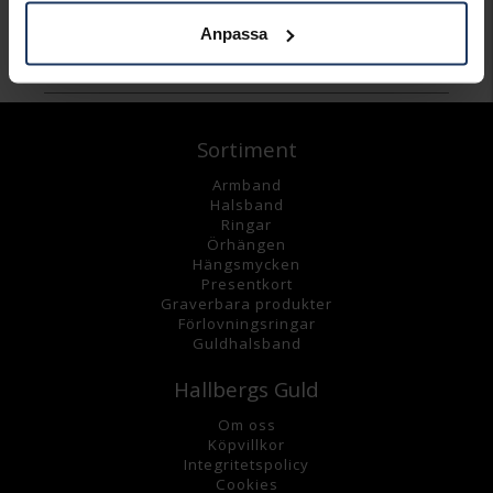
Anpassa
Andra köpte även
Sortiment
Armband
Halsband
Ringar
Örhängen
Hängsmycke
n
Presentkort
Graverbara
produkter
Förlovningsringar
Guldhalsband
Hallbergs Guld
Om oss
K
öpvillkor
Integritetspolicy
Cookies