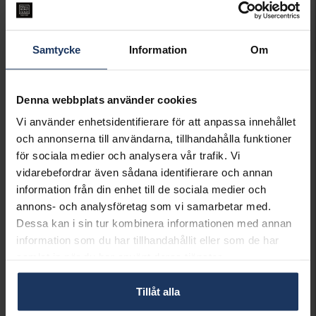
Lagervara.
Leveranstid 2-5 arbetsdagar.
Öppet köp i 30 dagar vid onlineköp.
Samtycke
Information
Om
INFO
VARUMÄRKE
Syster P
Denna webbplats använder cookies
MODELL
BELOVED MINI, NS1230C
Vi använder enhetsidentifierare för att anpassa innehållet
MATERIAL
Silver
och annonserna till användarna, tillhandahålla funktioner
för sociala medier och analysera vår trafik. Vi
Matchande produkter och andra varianter
vidarebefordrar även sådana identifierare och annan
information från din enhet till de sociala medier och
annons- och analysföretag som vi samarbetar med.
Dessa kan i sin tur kombinera informationen med annan
information som du har tillhandahållit eller som de har
samlat in när du har använt deras tjänster.
Halsband Beloved i äkta silver
Halsband Beloved i äkta silver
Hängsmycke Beloved Mini i äkta silver
SYSTER P
SYSTER P
SYSTER P
Tillåt alla
499:-
699:-
399:-