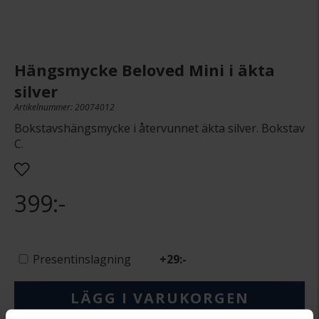
Hängsmycke Beloved Mini i äkta
silver
Artikelnummer: 20074012
Bokstavshängsmycke i återvunnet äkta silver. Bokstav
C.
399:-
Presentinslagning
+
29:-
LÄGG I VARUKORGEN