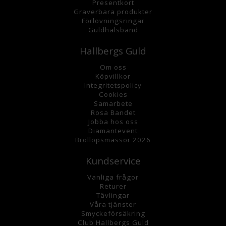
Presentkort
Graverbara
produkter
Förlovningsringar
Guldhalsband
Hallbergs Guld
Om oss
K
öpvillkor
Integritetspolicy
Cookies
Samarbete
Rosa Bandet
Jobba hos oss
Diamantevent
Bröllopsmässor 2026
Kundservice
Vanliga frågor
Returer
Tävlingar
Våra tjänster
Smyckeförsäkring
Club Hallbergs Guld