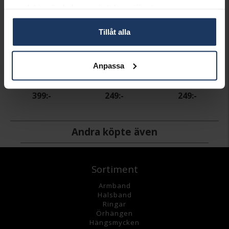
samlat in när du har använt deras tjänster.
Tillåt alla
Anpassa
Hängsmycke Beloved Mini i äkta silver
Hängsmycke Dangling Heart i äkta silver
Hängsmycke Dangling Star i äkta silver
SYSTER P
SYSTER P
SYSTER P
399:-
249:-
249:-
Andra köpte även
Sortiment
Armband
Halsband
Ringar
Örhängen
Hängsmycke
n