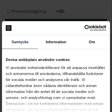
Presentinslagning
+
29:-
LÄGG I VARUKORGEN
Lagervara.
Leveranstid 2-5 arbetsdagar.
Samtycke
Information
Om
Öppet köp i 30 dagar vid onlineköp.
INFO
Denna webbplats använder cookies
BREDD CA (MM)
7,5
Vi använder enhetsidentifierare för att anpassa innehållet
HÖJD CA (MM)
8,8
och annonserna till användarna, tillhandahålla funktioner
VARUMÄRKE
Syster P
för sociala medier och analysera vår trafik. Vi
MODELL
DANGLING PENDANT, EG1076
vidarebefordrar även sådana identifierare och annan
MATERIAL
Silver,Guldpläterat
information från din enhet till de sociala medier och
DETALJER
Förgyllt
annons- och analysföretag som vi samarbetar med.
Dessa kan i sin tur kombinera informationen med annan
Matchande produkter och andra varianter
information som du har tillhandahållit eller som de har