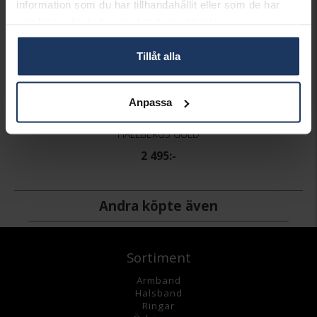
information som du har tillhandahållit eller som de har
samlat in när du har använt deras tjänster.
Tillåt alla
Anpassa
Hängsmycke i 18K guld
HALLBERGS GULD
2 495:-
Andra köpte även
Sortiment
Armband
Halsband
Ringar