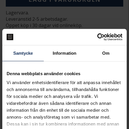
Lagervara.
Leveranstid 2-5 arbetsdagar.
Öppet köp i 30 dagar vid onlineköp.
INFO
BREDD CA (MM)
8
Samtycke
Information
Om
HÖJD CA (MM)
17.6
VARUMÄRKE
Hallbergs Guld
MATERIAL
Guld
ÄDELMETALL
18K Gold
Denna webbplats använder cookies
VIKT CA (GRAM)
0.30
Vi använder enhetsidentifierare för att anpassa innehållet
och annonserna till användarna, tillhandahålla funktioner
Matchande produkter och andra varianter
för sociala medier och analysera vår trafik. Vi
vidarebefordrar även sådana identifierare och annan
Best seller!
information från din enhet till de sociala medier och
annons- och analysföretag som vi samarbetar med.
Dessa kan i sin tur kombinera informationen med annan