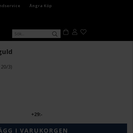
ndservice
Ångra Köp
guld
 20/3)
+
29:-
ÄGG I VARUKORGEN