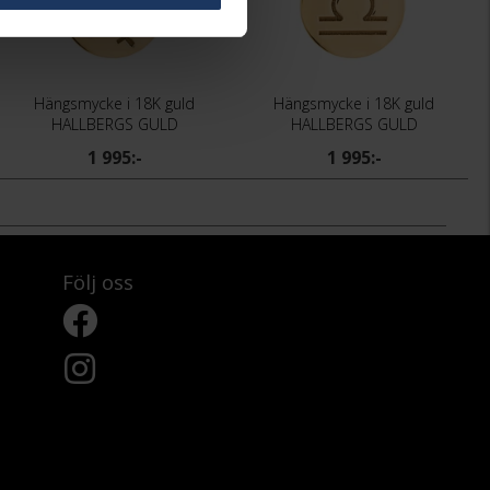
Hängsmycke i 18K guld
Hängsmycke i 18K guld
HALLBERGS GULD
HALLBERGS GULD
1 995:-
1 995:-
Följ oss