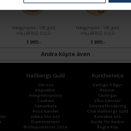
Hängsmycke i 18K guld
Hängsmycke i 18K guld
HALLBERGS GULD
HALLBERGS GULD
1 995:-
1 995:-
Andra köpte även
Hallbergs Guld
Kundservice
Om oss
Vanliga frågor
K
öpvillkor
Returer
Integritetspolicy
Tävlingar
Cookies
Våra tjänster
Samarbete
Smyckeförsäkring
Rosa Bandet
Club Hallbergs Guld
ter
Jobba hos oss
Kontakta oss
r
Diamantevent
Guide för Kedjor
Bröllopsmässor 2026
Ångra Köp