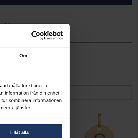
ineköp.
10
Hallbergs Guld
Om
Guld
18K Gold
0,40
andahålla funktioner för
n information från din enhet
 tur kombinera informationen
deras tjänster.
Tillåt alla