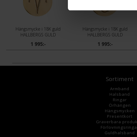
Hängsmycke i 18K guld
Hängsmycke i 18K guld
HALLBERGS GULD
HALLBERGS GULD
1 995:-
1 995:-
Sortiment
Armband
Halsband
Ringar
Örhängen
Hängsmycke
n
Presentkort
Graverbara
produk
Förlovningsringa
Guldhalsband