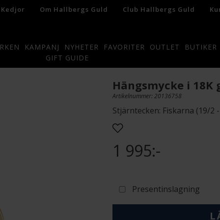
 Kedjor
Om Hallbergs Guld
Club Hallbergs Guld
Ku
RKEN
KAMPANJ
NYHETER
FAVORITER
OUTLET
BUTIKER
GIFT GUIDE
Hängsmycke i 18K 
Artikelnummer: 20136758
Stjärntecken: Fiskarna (19/2 -
1 995:-
Presentinslagning
L