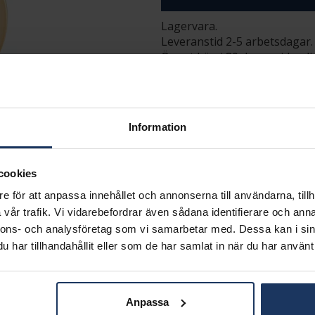
Lagervara.
Leveranstid 2-5 arbetsdagar.
Öppet köp i 30 dagar vid onl
INFO
DIAMETER CA (MM)
VARUMÄRKE
Information
MATERIAL
ÄDELMETALL
VIKT CA (GRAM)
cookies
e för att anpassa innehållet och annonserna till användarna, tillh
Matchande produkter och andra varianter
vår trafik. Vi vidarebefordrar även sådana identifierare och anna
nnons- och analysföretag som vi samarbetar med. Dessa kan i sin
har tillhandahållit eller som de har samlat in när du har använt 
Anpassa