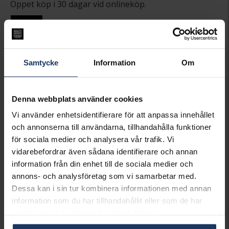
Öppet köp i 30 dagar vid onlineköp.
INFO
BREDD CA (MM)
32.5
HÖJD CA (MM)
38.4
Samtycke
Information
Om
VARUMÄRKE
Hallbergs Guld
MATERIAL
Silver
Denna webbplats använder cookies
Matchande produkter och andra varianter
Vi använder enhetsidentifierare för att anpassa innehållet
och annonserna till användarna, tillhandahålla funktioner
för sociala medier och analysera vår trafik. Vi
vidarebefordrar även sådana identifierare och annan
information från din enhet till de sociala medier och
annons- och analysföretag som vi samarbetar med.
Dessa kan i sin tur kombinera informationen med annan
information som du har tillhandahållit eller som de har
samlat in när du har använt deras tjänster.