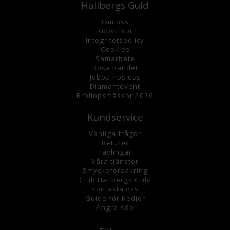
Hallbergs Guld
Om oss
K
öpvillkor
Integritetspolicy
Cookies
Samarbete
Rosa Bandet
Jobba hos oss
Diamantevent
Bröllopsmässor 2026
Kundservice
Vanliga frågor
Returer
Tävlingar
Våra tjänster
Smyckeförsäkring
Club Hallbergs Guld
Kontakta oss
Guide för Kedjor
Ångra Köp