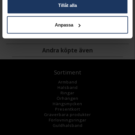
Tillåt alla
Kedja i äkta silver 50 cm
HALLBERGS GULD
Anpassa
398:-
Andra köpte även
Sortiment
Armband
Halsband
Ringar
Örhängen
Hängsmycke
n
Presentkort
Graverbara
produkter
Förlovningsringar
Guldhalsband