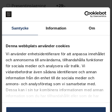
Presentinslagning
+
29:-
LÄGG I VARUKORGEN
Samtycke
Information
Om
Lagervara.
Leveranstid 2-5 arbetsdagar.
Öppet köp i 30 dagar vid onlineköp.
Denna webbplats använder cookies
INFO
Vi använder enhetsidentifierare för att anpassa innehållet
och annonserna till användarna, tillhandahålla funktioner
VARUMÄRKE
Pandora Charms
för sociala medier och analysera vår trafik. Vi
MODELL
399384C00
vidarebefordrar även sådana identifierare och annan
information från din enhet till de sociala medier och
Matchande produkter och andra varianter
annons- och analysföretag som vi samarbetar med.
Dessa kan i sin tur kombinera informationen med annan
information som du har tillhandahållit eller som de har
samlat in när du har använt deras tjänster.