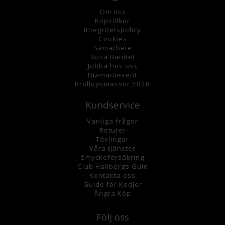
Om oss
K
öpvillkor
Integritetspolicy
Cookies
Samarbete
Rosa Bandet
Jobba hos oss
Diamantevent
Bröllopsmässor 2026
Kundservice
Vanliga frågor
Returer
Tävlingar
Våra tjänster
Smyckeförsäkring
Club Hallbergs Guld
Kontakta oss
Guide för Kedjor
Ångra Köp
Följ oss