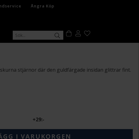
ndservice
Ångra Köp
tskurna stjärnor där den guldfärgade insidan glittrar fint.
+
29:-
ÄGG I VARUKORGEN