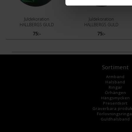
Juldekoration
Juldekoration
HALLBERGS GULD
HALLBERGS GULD
75:-
75:-
Sortiment
Armband
Halsband
Ringar
Örhängen
Hängsmycke
n
Presentkort
Graverbara
produk
Förlovningsringa
Guldhalsband