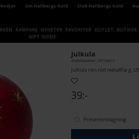
 Kedjor
Om Hallbergs Guld
Club Hallbergs Guld
Ku
RKEN
KAMPANJ
NYHETER
FAVORITER
OUTLET
BUTIKER
GIFT GUIDE
Julkula
Artikelnummer: 20154072
Julkula i en röd metallfärg. U
39:-
Presentinslagning
L