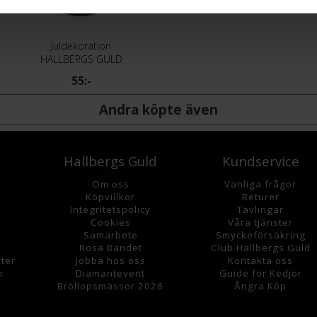
Juldekoration
HALLBERGS GULD
55:-
Andra köpte även
Hallbergs Guld
Kundservice
Om oss
Vanliga frågor
K
öpvillkor
Returer
Integritetspolicy
Tävlingar
Cookies
Våra tjänster
Samarbete
Smyckeförsäkring
Rosa Bandet
Club Hallbergs Guld
ter
Jobba hos oss
Kontakta oss
r
Diamantevent
Guide för Kedjor
Bröllopsmässor 2026
Ångra Köp