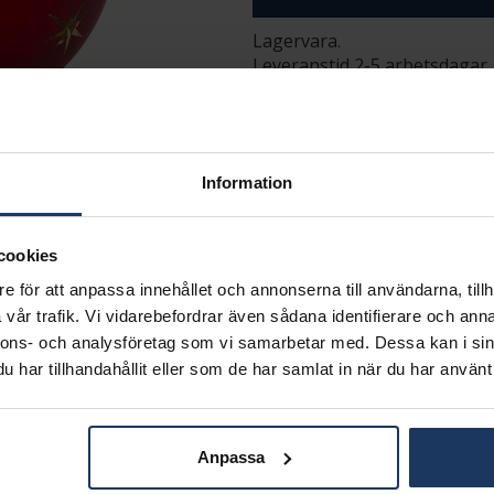
Lagervara.
Leveranstid 2-5 arbetsdagar.
Öppet köp i 30 dagar vid onl
INFO
DIAMETER CA (CM)
Information
VARUMÄRKE
cookies
e för att anpassa innehållet och annonserna till användarna, tillh
Matchande produkter och andra varianter
vår trafik. Vi vidarebefordrar även sådana identifierare och anna
nnons- och analysföretag som vi samarbetar med. Dessa kan i sin
har tillhandahållit eller som de har samlat in när du har använt 
Anpassa