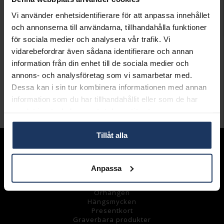
Öppet köp i 30 dagar vid onlineköp.
Vi använder enhetsidentifierare för att anpassa innehållet
INFO
och annonserna till användarna, tillhandahålla funktioner
för sociala medier och analysera vår trafik. Vi
LÄNGD CA (CM)
12.3
vidarebefordrar även sådana identifierare och annan
VARUMÄRKE
AB Gense
information från din enhet till de sociala medier och
MODELL
711506
MATERIAL
Äkta silver
annons- och analysföretag som vi samarbetar med.
DETALJER
Design Studio GAB
Dessa kan i sin tur kombinera informationen med annan
information som du har tillhandahållit eller som de har
Andra köpte även
samlat in när du har använt deras tjänster.
Tillåt alla
Sortiment
Armband
Anpassa
Halsband
Ringar
Örhängen
Hängsmycke
n
Presentkort
Graverbara
produkter