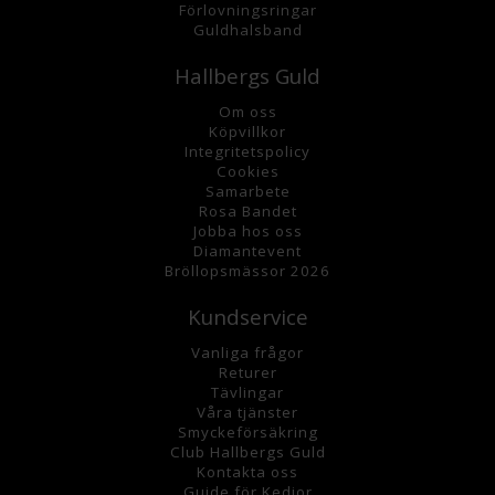
Förlovningsringar
Guldhalsband
Hallbergs Guld
Om oss
K
öpvillkor
Integritetspolicy
Cookies
Samarbete
Rosa Bandet
Jobba hos oss
Diamantevent
Bröllopsmässor 2026
Kundservice
Vanliga frågor
Returer
Tävlingar
Våra tjänster
Smyckeförsäkring
Club Hallbergs Guld
Kontakta oss
Guide för Kedjor