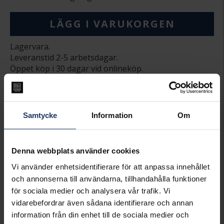
LÄGG I VARUKORGEN
Lagervara.
Leveranstid 2-5 arbetsdagar.
Öppet köp i 30 dagar vid onlineköp.
INFO
BREDD CA (MM)
0.6
Samtycke
Information
Om
HÖJD CA (MM)
0.6
LÄNGD CA (CM)
36
VARUMÄRKE
Hallbergs Guld
MATERIAL
Guld
Denna webbplats använder cookies
ÄDELMETALL
18K Gold
Vi använder enhetsidentifierare för att anpassa innehållet
KEDJEMODELL
Box chain
och annonserna till användarna, tillhandahålla funktioner
VIKT CA (GRAM)
1.0
för sociala medier och analysera vår trafik. Vi
vidarebefordrar även sådana identifierare och annan
Matchande produkter och andra varianter
information från din enhet till de sociala medier och