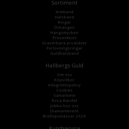
Sortiment
Armband
Halsband
Ringar
Örhängen
Hängsmycke
n
Presentkort
Graverbara
produkter
Förlovningsringar
Guldhalsband
Hallbergs Guld
Om oss
K
öpvillkor
Integritetspolicy
Cookies
Samarbete
Rosa Bandet
Jobba hos oss
Diamantevent
Bröllopsmässor 2026
Kundservice