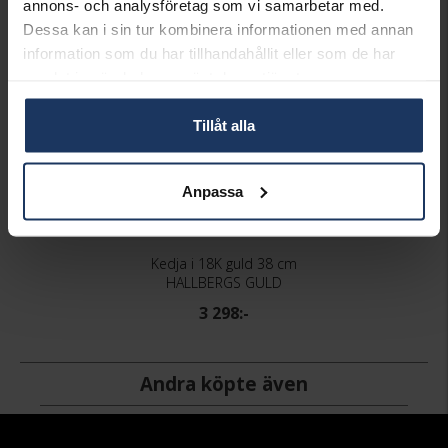
annons- och analysföretag som vi samarbetar med.
Dessa kan i sin tur kombinera informationen med annan
information som du har tillhandahållit eller som de har
samlat in när du har använt deras tjänster.
Tillåt alla
Anpassa
Kedja i 18K guld 38 cm
HALLBERGS GULD
3 298:-
Andra köpte även