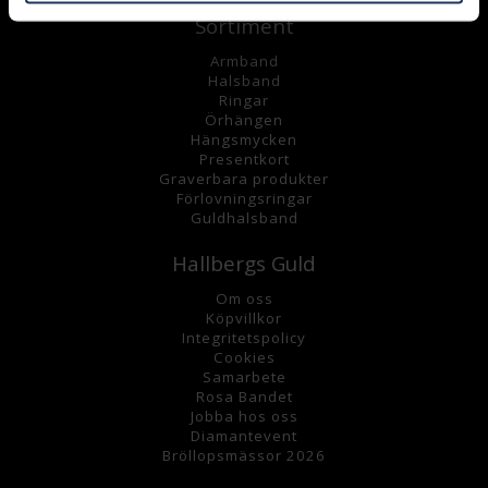
Sortiment
Armband
Halsband
Ringar
Örhängen
Hängsmycke
n
Presentkort
Graverbara
produkter
Förlovningsringar
Guldhalsband
Hallbergs Guld
Om oss
K
öpvillkor
Integritetspolicy
Cookies
Samarbete
Rosa Bandet
Jobba hos oss
Diamantevent
Bröllopsmässor 2026