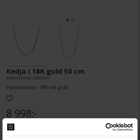
Kedja i 18K guld 50 cm
Artikelnummer: 20002937
Pansarkedja i 18K vitt guld
8 998:-
Presentinslagning
+
29:-