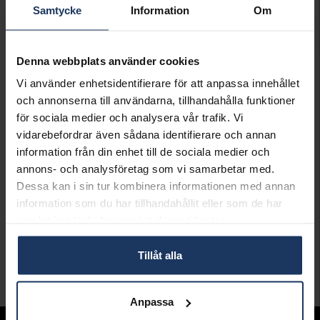
Samtycke
Information
Om
LÄGG I VARUKORGEN
Denna webbplats använder cookies
Lagervara.
Leveranstid 2-5 arbetsdagar.
Vi använder enhetsidentifierare för att anpassa innehållet
Öppet köp i 30 dagar vid onlineköp.
och annonserna till användarna, tillhandahålla funktioner
för sociala medier och analysera vår trafik. Vi
INFO
vidarebefordrar även sådana identifierare och annan
BREDD CA (MM)
1,2
information från din enhet till de sociala medier och
LÄNGD CA (CM)
50
annons- och analysföretag som vi samarbetar med.
VARUMÄRKE
Hallbergs Guld
Dessa kan i sin tur kombinera informationen med annan
MATERIAL
Vitt guld
information som du har tillhandahållit eller som de har
ÄDELMETALL
18K Gold
samlat in när du har använt deras tjänster.
KEDJEMODELL
Curb chain
VIKT CA (GRAM)
2,9
Tillåt alla
Andra köpte även
Anpassa