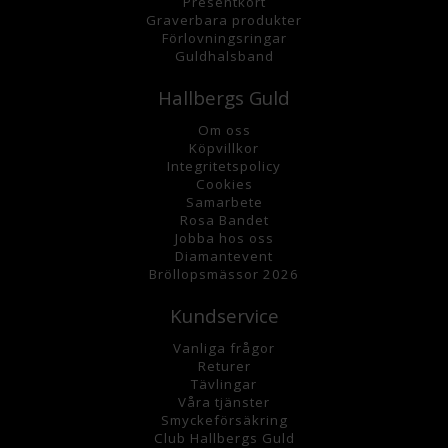
Presentkort
Graverbara
produkter
Förlovningsringar
Guldhalsband
Hallbergs Guld
Om oss
K
öpvillkor
Integritetspolicy
Cookies
Samarbete
Rosa Bandet
Jobba hos oss
Diamantevent
Bröllopsmässor 2026
Kundservice
Vanliga frågor
Returer
Tävlingar
Våra tjänster
Smyckeförsäkring
Club Hallbergs Guld