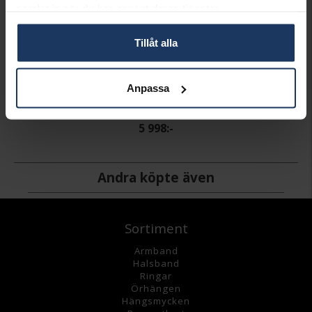
samlat in när du har använt deras tjänster.
Tillåt alla
Anpassa
Kedja i 18K guld 45 cm
HALLBERGS GULD
5 998:-
Andra köpte även
Sortiment
Armband
Halsband
Ringar
Örhängen
Hängsmycke
n