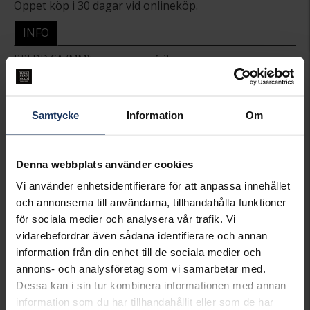
Öppet köp i 30 dagar vid onlineköp.
INFO
BREDD CA (MM)
1,3
HÖJD CA (MM)
0.6
LÄNGD CA (CM)
50
VARUMÄRKE
Hallbergs Guld
Samtycke
Information
Om
MATERIAL
Guld
ÄDELMETALL
18K Gold
KEDJEMODELL
Figaro
VIKT CA (GRAM)
2,0
Denna webbplats använder cookies
Vi använder enhetsidentifierare för att anpassa innehållet
Matchande produkter och andra varianter
och annonserna till användarna, tillhandahålla funktioner
för sociala medier och analysera vår trafik. Vi
vidarebefordrar även sådana identifierare och annan
information från din enhet till de sociala medier och
annons- och analysföretag som vi samarbetar med.
Dessa kan i sin tur kombinera informationen med annan
information som du har tillhandahållit eller som de har