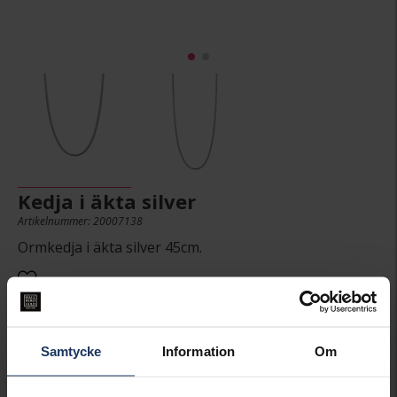
Kedja i äkta silver
Artikelnummer: 20007138
Ormkedja i äkta silver 45cm.
449:-
Samtycke
Information
Om
Presentinslagning
+
29:-