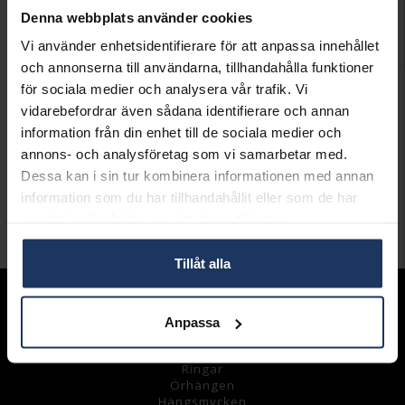
Denna webbplats använder cookies
LÄGG I VARUKORGEN
Vi använder enhetsidentifierare för att anpassa innehållet
och annonserna till användarna, tillhandahålla funktioner
Lagervara.
för sociala medier och analysera vår trafik. Vi
Leveranstid 2-5 arbetsdagar.
vidarebefordrar även sådana identifierare och annan
Öppet köp i 30 dagar vid onlineköp.
information från din enhet till de sociala medier och
annons- och analysföretag som vi samarbetar med.
INFO
Dessa kan i sin tur kombinera informationen med annan
VARUMÄRKE
Hallbergs Guld
information som du har tillhandahållit eller som de har
samlat in när du har använt deras tjänster.
Andra köpte även
Tillåt alla
Sortiment
Anpassa
Armband
Halsband
Ringar
Örhängen
Hängsmycke
n