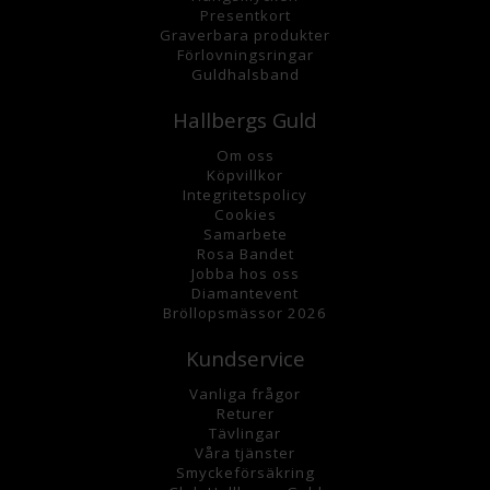
Presentkort
Graverbara
produkter
Förlovningsringar
Guldhalsband
Hallbergs Guld
Om oss
K
öpvillkor
Integritetspolicy
Cookies
Samarbete
Rosa Bandet
Jobba hos oss
Diamantevent
Bröllopsmässor 2026
Kundservice
Vanliga frågor
Returer
Tävlingar
Våra tjänster
Smyckeförsäkring