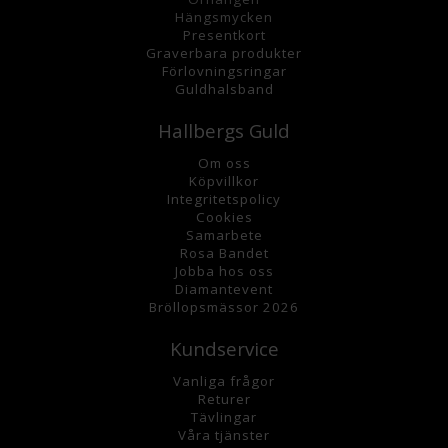
Hängsmycke
n
Presentkort
Graverbara
produkter
Förlovningsringar
Guldhalsband
Hallbergs Guld
Om oss
K
öpvillkor
Integritetspolicy
Cookies
Samarbete
Rosa Bandet
Jobba hos oss
Diamantevent
Bröllopsmässor 2026
Kundservice
Vanliga frågor
Returer
Tävlingar
Våra tjänster