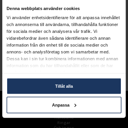
FÖR LAGERSALDO
Denna webbplats använder cookies
Vi använder enhetsidentifierare för att anpassa innehållet
Lagervara.
och annonserna till användarna, tillhandahålla funktioner
Leveranstid 2-5 arbetsdagar.
för sociala medier och analysera vår trafik. Vi
Öppet köp i 30 dagar vid onlineköp.
vidarebefordrar även sådana identifierare och annan
INFO
information från din enhet till de sociala medier och
annons- och analysföretag som vi samarbetar med.
LÄNGD CA (CM)
42+3
Dessa kan i sin tur kombinera informationen med annan
VARUMÄRKE
Hallbergs Guld
information som du har tillhandahållit eller som de har
MATERIAL
Silver
samlat in när du har använt deras tjänster.
Andra köpte även
Tillåt alla
Sortiment
Anpassa
Armband
Halsband
Ringar
Örhängen