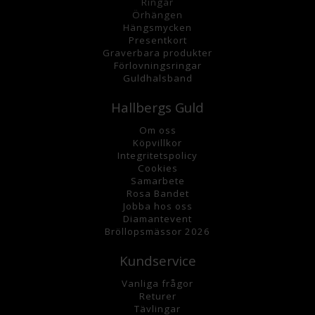
Ringar
Örhängen
Hängsmycke
n
Presentkort
Graverbara
produkter
Förlovningsringar
Guldhalsband
Hallbergs Guld
Om oss
K
öpvillkor
Integritetspolicy
Cookies
Samarbete
Rosa Bandet
Jobba hos oss
Diamantevent
Bröllopsmässor 2026
Kundservice
Vanliga frågor
Returer
Tävlingar