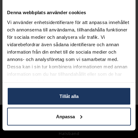
FÖR LAGERSALDO
Denna webbplats använder cookies
Lagervara.
Leveranstid 2-5 arbetsdagar.
Vi använder enhetsidentifierare för att anpassa innehållet
Öppet köp i 30 dagar vid onlineköp.
och annonserna till användarna, tillhandahålla funktioner
för sociala medier och analysera vår trafik. Vi
INFO
vidarebefordrar även sådana identifierare och annan
LÄNGD CA (CM)
20.2
information från din enhet till de sociala medier och
VARUMÄRKE
Gense
annons- och analysföretag som vi samarbetar med.
MODELL
716801
Dessa kan i sin tur kombinera informationen med annan
MATERIAL
Äkta silver
information som du har tillhandahållit eller som de har
DETALJER
Design Studio GAB
samlat in när du har använt deras tjänster.
Andra köpte även
Tillåt alla
Anpassa
Sortiment
Armband
Halsband