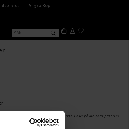
ndservice
Ångra Köp
er
er:
en vid köp över 200 kr, dock ej på varumärken. Gäller på ordinarie pris t.o.m