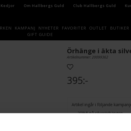
 Kedjor
Om Hallbergs Guld
Club Hallbergs Guld
Ku
RKEN
KAMPANJ
NYHETER
FAVORITER
OUTLET
BUTIKER
GIFT GUIDE
Örhänge i äkta silv
Artikelnummer: 20099362
395:-
Artikel ingår i följande kampanj
20%* på silverörhängen
Du får 20% rabatt på silverörhäng
26/8 2026.