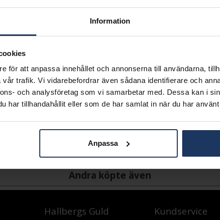
Presentinslagning
Information
L
cookies
Lagervara.
Leveranstid 2-5 arbetsdagar.
e för att anpassa innehållet och annonserna till användarna, tillh
Öppet köp i 30 dagar vid onl
vår trafik. Vi vidarebefordrar även sådana identifierare och anna
nnons- och analysföretag som vi samarbetar med. Dessa kan i sin
INFO
har tillhandahållit eller som de har samlat in när du har använt 
BREDD CA (MM)
HÖJD CA (MM)
VARUMÄRKE
Anpassa
MATERIAL
Andra köpte även
Hallbergs Guld
Kundservice