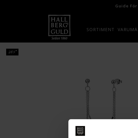
Guide För
SORTIMENT
VARUMÄ
20%*