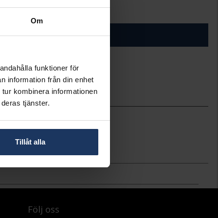
+
29:-
Om
ÄGG I VARUKORGEN
andahålla funktioner för
ineköp.
n information från din enhet
 tur kombinera informationen
deras tjänster.
1,0
85,0
Hallbergs Guld
Tillåt alla
Silver
Följ oss