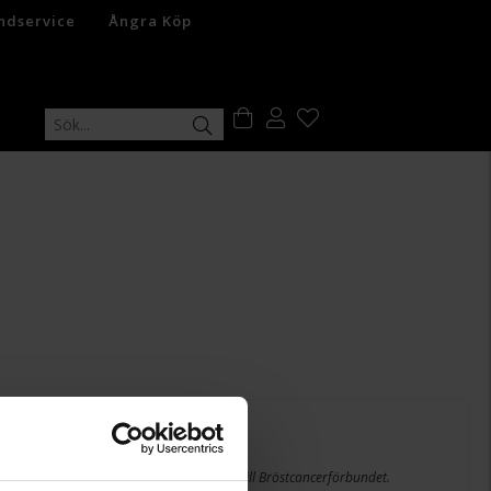
ndservice
Ångra Köp
er:
r Rosa bandet. VId köp går 10 kr oavkortat till Bröstcancerförbundet.