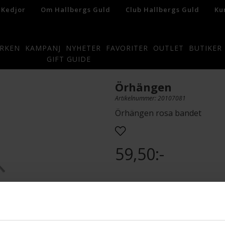
 Kedjor
Om Hallbergs Guld
Club Hallbergs Guld
Ku
RKEN
KAMPANJ
NYHETER
FAVORITER
OUTLET
BUTIKER
GIFT GUIDE
Örhängen
Artikelnummer: 20107081
Örhängen rosa bandet
59,50:-
Artikel ingår i följande kampanj
Rosa bandet
Denna artikel säljs till förmån fö