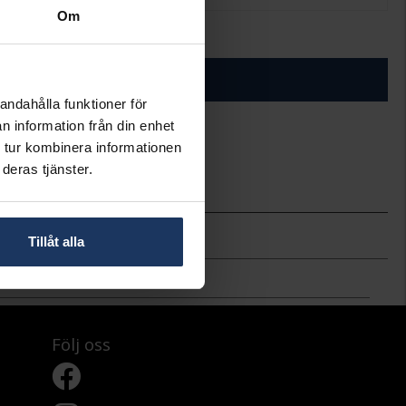
Om
+
29:-
ÄGG I VARUKORGEN
andahålla funktioner för
n information från din enhet
 tur kombinera informationen
ineköp.
deras tjänster.
Rosa bandet
Tillåt alla
Följ oss