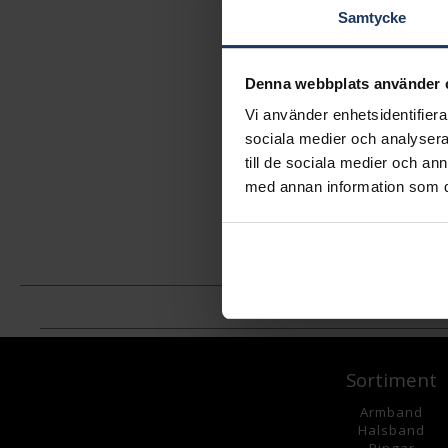
Samtycke
Denna webbplats använder 
Vi använder enhetsidentifierar
sociala medier och analysera 
till de sociala medier och a
med annan information som du 
Sortiment
Armband
Halsband
Ringar