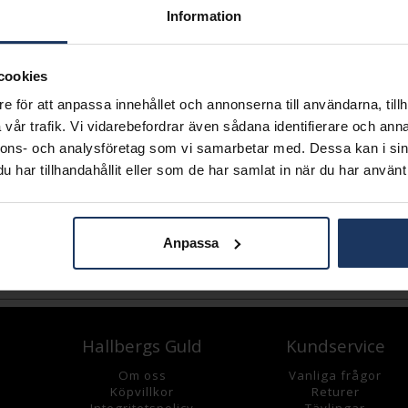
Information
Presentinslagning
L
cookies
e för att anpassa innehållet och annonserna till användarna, tillh
Lagervara.
vår trafik. Vi vidarebefordrar även sådana identifierare och anna
Leveranstid 2-5 arbetsdagar.
nnons- och analysföretag som vi samarbetar med. Dessa kan i sin
Öppet köp i 30 dagar vid onl
har tillhandahållit eller som de har samlat in när du har använt 
INFO
VARUMÄRKE
Anpassa
Andra köpte även
Hallbergs Guld
Kundservice
Om oss
Vanliga frågor
K
öpvillkor
Returer
Integritetspolicy
Tävlingar