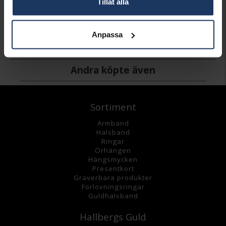
Tillåt alla
DIAMETER CA (MM)
10 mm
VARUMÄRKE
Pilgrim
MODELL
Aglaia
Anpassa
MATERIAL
Brass,Silver plated
Andra köpte även
Sortiment
Armband
Halsband
Ringar
Örhängen
Hängsmycke
n
Presentkort
Graverbara
produkter
Förlovningsringar
Guldhalsband
Hallbergs Guld