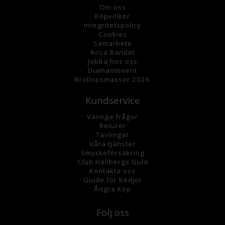
Om oss
K
öpvillkor
Integritetspolicy
Cookies
Samarbete
Rosa Bandet
Jobba hos oss
Diamantevent
Bröllopsmässor 2026
Kundservice
Vanliga frågor
Returer
Tävlingar
Våra tjänster
Smyckeförsäkring
Club Hallbergs Guld
Kontakta oss
Guide för Kedjor
Ångra Köp
Följ oss