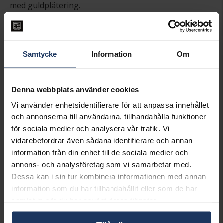
med guldplätering.
229:-
Samtycke
Information
Om
Denna artikel är tillfälligt slut i webbshoppen.
Vänligen kontakta butik för information om
Denna webbplats använder cookies
lagersaldo.
Vi använder enhetsidentifierare för att anpassa innehållet
Presentinslagning
+
29:-
och annonserna till användarna, tillhandahålla funktioner
för sociala medier och analysera vår trafik. Vi
SLUTSÅLD - KONTAKTA BUTIK
vidarebefordrar även sådana identifierare och annan
FÖR LAGERSALDO
information från din enhet till de sociala medier och
annons- och analysföretag som vi samarbetar med.
Lagervara.
Dessa kan i sin tur kombinera informationen med annan
Leveranstid 2-5 arbetsdagar.
information som du har tillhandahållit eller som de har
Öppet köp i 30 dagar vid onlineköp.
samlat in när du har använt deras tjänster.
INFO