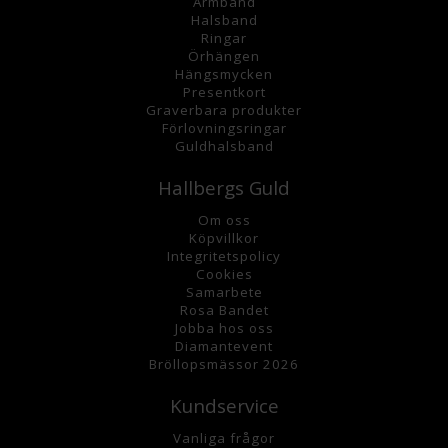
Armband
Halsband
Ringar
Örhängen
Hängsmycke
n
Presentkort
Graverbara
produkter
Förlovningsringar
Guldhalsband
Hallbergs Guld
Om oss
K
öpvillkor
Integritetspolicy
Cookies
Samarbete
Rosa Bandet
Jobba hos oss
Diamantevent
Bröllopsmässor 2026
Kundservice
Vanliga frågor