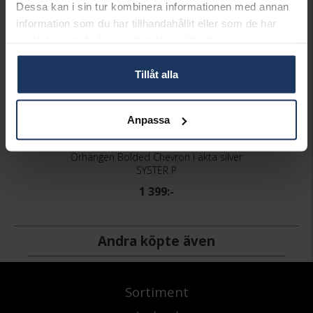
Dessa kan i sin tur kombinera informationen med annan
information som du har tillhandahållit eller som de har
samlat in när du har använt deras tjänster.
Tillåt alla
Anpassa
Örhängen Bolded Chevron i äkta silver
SYSTER P
1 399:-
Andra köpte även
Sortiment