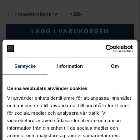
Presentinslagning
+
29:-
LÄGG I VARUKORGEN
Lagervara.
Leveranstid 2-5 arbetsdagar.
Öppet köp i 30 dagar vid onlineköp.
Samtycke
Information
Om
INFO
VARUMÄRKE
Syster P
Denna webbplats använder cookies
MODELL
BOLDED LITTLE SIS CHEVRON
GOLD
Vi använder enhetsidentifierare för att anpassa innehållet
MATERIAL
Silver,Guldpläterat
och annonserna till användarna, tillhandahålla funktioner
för sociala medier och analysera vår trafik. Vi
Matchande produkter och andra varianter
vidarebefordrar även sådana identifierare och annan
information från din enhet till de sociala medier och
annons- och analysföretag som vi samarbetar med.