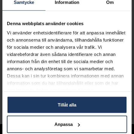
Samtycke
Information
Om
Artikel ingår i följande kampanjer:
Web exclusive!
Säljs endast på Hallbergsguld.se
Denna webbplats använder cookies
Presentinslagning
+
29:-
Vi använder enhetsidentifierare för att anpassa innehållet
och annonserna till användarna, tillhandahålla funktioner
för sociala medier och analysera vår trafik. Vi
LÄGG I VARUKORGEN
vidarebefordrar även sådana identifierare och annan
information från din enhet till de sociala medier och
Lagervara.
annons- och analysföretag som vi samarbetar med.
Leveranstid 2-5 arbetsdagar.
Öppet köp i 30 dagar vid onlineköp.
Dessa kan i sin tur kombinera informationen med annan
information som du har tillhandahållit eller som de har
INFO
samlat in när du har använt deras tjänster.
VARUMÄRKE
Jane Koenig
Tillåt alla
Andra köpte även
Anpassa