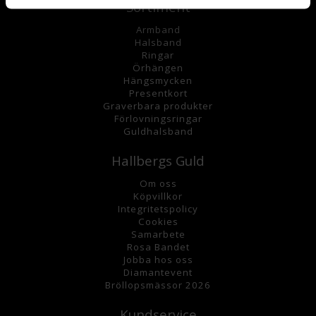
Sortiment
Armband
Halsband
Ringar
Örhängen
Hängsmycke
n
Presentkort
Graverbara
produkter
Förlovningsringar
Guldhalsband
Hallbergs Guld
Om oss
K
öpvillkor
Integritetspolicy
Cookies
Samarbete
Rosa Bandet
Jobba hos oss
Diamantevent
Bröllopsmässor 2026
Kundservice