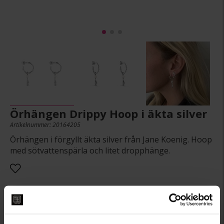
Örhängen Drippy Hoop i äkta silver
Artikelnummer: 20164205
Örhängen i förgyllt äkta silver från Jane Koenig. Hoop
med sötvattenspärla och litet dropphänge.
1 090:-