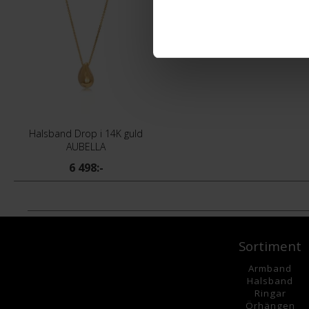
Halsband Drop i 14K guld
AUBELLA
6 498:-
Sortiment
Armband
Halsband
Ringar
Örhängen