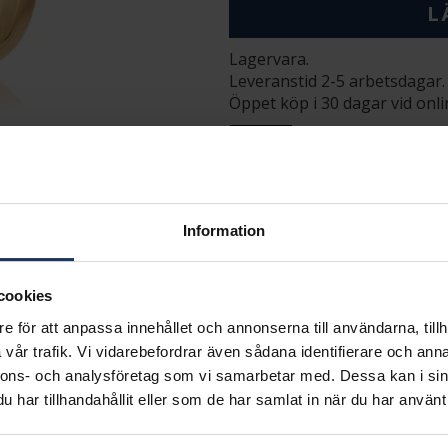
L
Lagervara.
Leveranstid 2-5 arbetsdagar.
Öppet köp i 30 dagar vid onl
INFO
BREDD CA (MM)
HÖJD CA (MM)
VARUMÄRKE
Information
MODELL
MATERIAL
ÄDELMETALL
cookies
VIKT CA (GRAM)
e för att anpassa innehållet och annonserna till användarna, tillh
vår trafik. Vi vidarebefordrar även sådana identifierare och anna
nnons- och analysföretag som vi samarbetar med. Dessa kan i sin
Matchande produkter och andra varianter
har tillhandahållit eller som de har samlat in när du har använt 