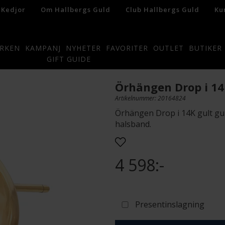
 Kedjor
Om Hallbergs Guld
Club Hallbergs Guld
Ku
RKEN
KAMPANJ
NYHETER
FAVORITER
OUTLET
BUTIKER
GIFT GUIDE
Örhängen Drop i 14
Artikelnummer: 20164824
Örhängen Drop i 14K gult gu
halsband.
4 598:-
Presentinslagning