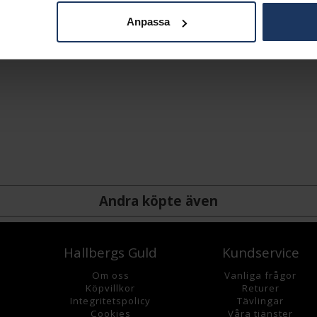
Anpassa
Andra köpte även
Hallbergs Guld
Kundservice
Om oss
Vanliga frågor
K
öpvillkor
Returer
Integritetspolicy
Tävlingar
Cookies
Våra tjänster