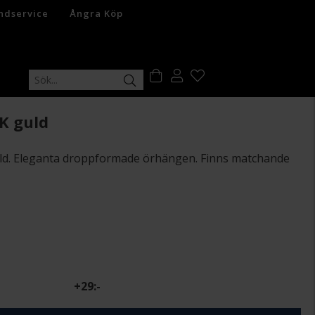
ndservice
Ångra Köp
K guld
ld. Eleganta droppformade örhängen. Finns matchande
+
29:-