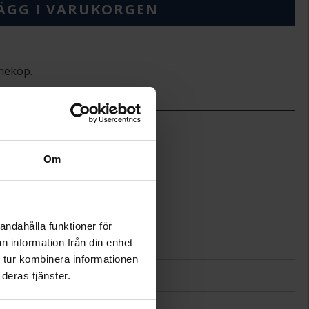
ÄGG I VARUKORGEN
ineköp.
7,9
11,5
Aubella
Om
DROP
Guld
14K Gold
1,50
andahålla funktioner för
n information från din enhet
 tur kombinera informationen
deras tjänster.