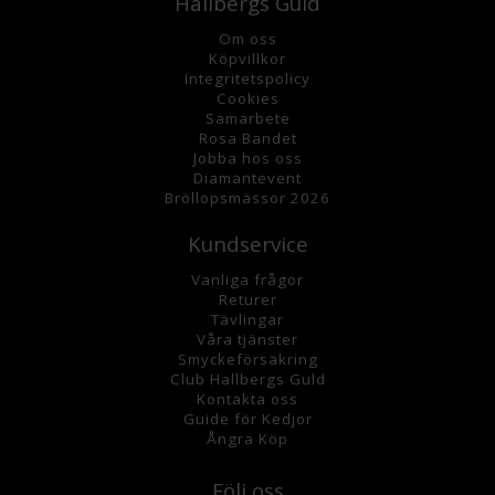
Hallbergs Guld
Om oss
K
öpvillkor
Integritetspolicy
Cookies
Samarbete
Rosa Bandet
Jobba hos oss
Diamantevent
Bröllopsmässor 2026
Kundservice
Vanliga frågor
Returer
Tävlingar
Våra tjänster
Smyckeförsäkring
Club Hallbergs Guld
Kontakta oss
Guide för Kedjor
Ångra Köp
Följ oss