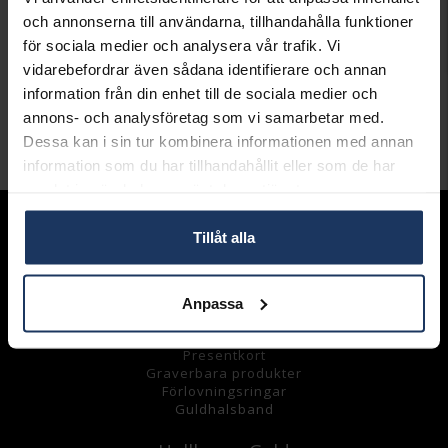
Leveranstid 2-5 arbetsdagar.
och annonserna till användarna, tillhandahålla funktioner
Öppet köp i 30 dagar vid onlineköp.
för sociala medier och analysera vår trafik. Vi
INFO
vidarebefordrar även sådana identifierare och annan
information från din enhet till de sociala medier och
VARUMÄRKE
Goddess
annons- och analysföretag som vi samarbetar med.
Dessa kan i sin tur kombinera informationen med annan
Andra köpte även
information som du har tillhandahållit eller som de har
samlat in när du har använt deras tjänster.
Sortiment
Tillåt alla
Armband
Halsband
Ringar
Anpassa
Örhängen
Hängsmycke
n
Presentkort
Graverbara
produkter
Förlovningsringar
Guldhalsband